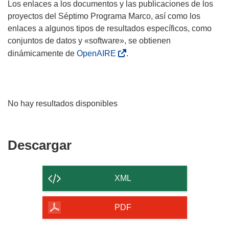
Los enlaces a los documentos y las publicaciones de los
proyectos del Séptimo Programa Marco, así como los
enlaces a algunos tipos de resultados específicos, como
conjuntos de datos y «software», se obtienen
dinámicamente de
OpenAIRE
.
No hay resultados disponibles
Descargar
Descargar
el
contenido
XML
de
la
PDF
página