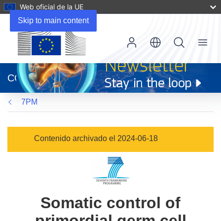
Web oficial de la UE
Skip to main content
Menu
(se
abrirá
CORDIS
en
una
7PM
nueva
ventana)
Contenido archivado el 2024-06-18
Somatic control of
primordial germ cell