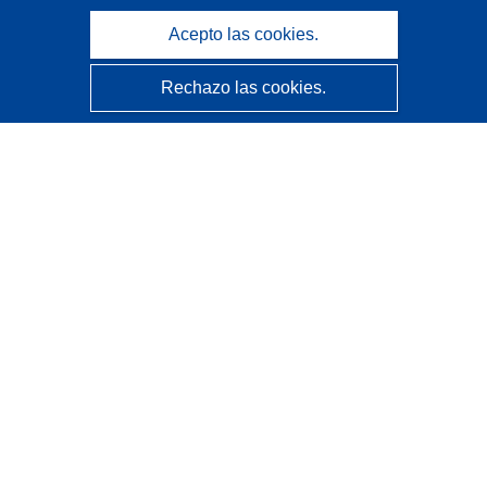
Acepto las cookies.
Rechazo las cookies.
CORDIS - Resultados de investigaciones de la UE
La
Oficina de Publicaciones de la Unión Europea
gestiona este sitio web.
Accesibilidad
Clasificación semiautomática de proyectos - Declaración
de explicabilidad
Póngase en contacto
Contacto con Help Desk
Preguntas más frecuentes
(y sus respuestas)