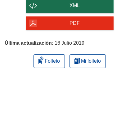
contenido
XML
de
la
PDF
página
Última actualización:
16 Julio 2019
Folleto
Mi folleto