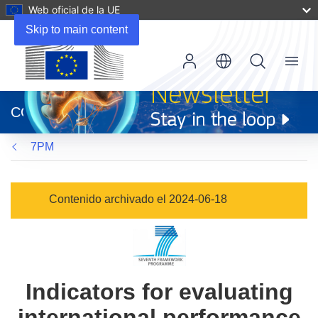
Web oficial de la UE
Skip to main content
Menu
(se
abrirá
CORDIS
en
una
7PM
nueva
ventana)
Contenido archivado el 2024-06-18
Indicators for evaluating
international performance