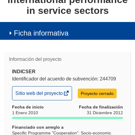
in service sectors
Ficha informativa
Información del proyecto
INDICSER
Identificador del acuerdo de subvención: 244709
(se
Sitio web del proyecto
Proyecto cerrado
abrirá
Fecha de inicio
en
Fecha de finalización
1 Enero 2010
31 Diciembre 2012
una
nueva
Financiado con arreglo a
ventana)
Specific Programme "Cooperation": Socio-economic