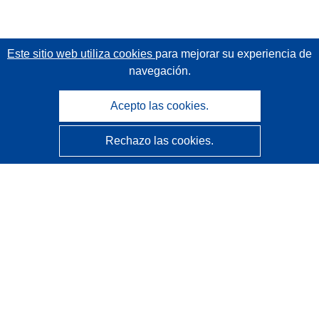
Este sitio web utiliza cookies
para mejorar su experiencia de
navegación.
Acepto las cookies.
Rechazo las cookies.
CORDIS - Resultados de investigaciones de la UE
La
Oficina de Publicaciones de la Unión Europea
gestiona este sitio web.
Accesibilidad
Clasificación semiautomática de proyectos - Declaración
de explicabilidad