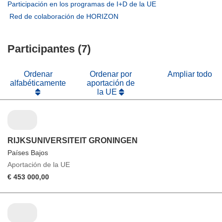
abrirá
(se
Participación en los programas de I+D de la UE
una
en
abrirá
(se
Red de colaboración de HORIZON
nueva
una
en
abrirá
ventana)
nueva
una
en
ventana)
nueva
Participantes (7)
una
ventana)
nueva
ventana)
Ordenar
Ordenar por
Ampliar todo
alfabéticamente
aportación de
la UE
RIJKSUNIVERSITEIT GRONINGEN
Países Bajos
Aportación de la UE
€ 453 000,00