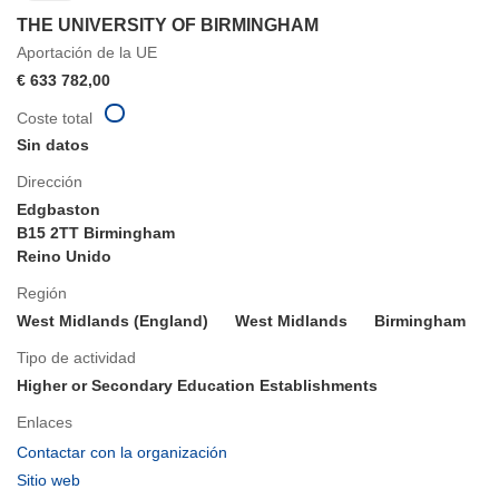
THE UNIVERSITY OF BIRMINGHAM
Aportación de la UE
€ 633 782,00
Coste total
Sin datos
Dirección
Edgbaston
B15 2TT Birmingham
Reino Unido
Región
West Midlands (England)
West Midlands
Birmingham
Tipo de actividad
Higher or Secondary Education Establishments
Enlaces
(se
Contactar con la organización
abrirá
(se
Sitio web
en