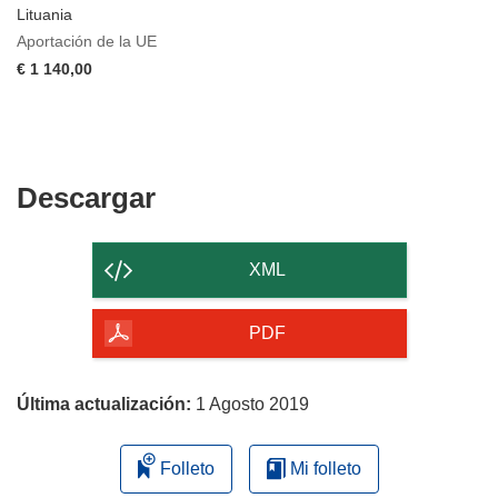
Lituania
Aportación de la UE
€ 1 140,00
Descargar
Descargar
el
contenido
XML
de
la
PDF
página
Última actualización:
1 Agosto 2019
Folleto
Mi folleto