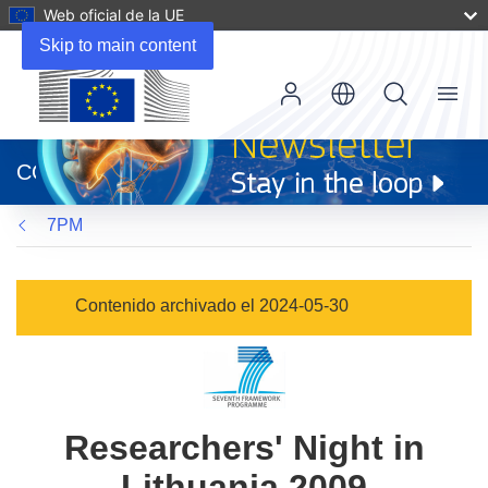
Web oficial de la UE
Skip to main content
Menu
(se
abrirá
CORDIS
en
una
7PM
nueva
ventana)
Contenido archivado el 2024-05-30
Researchers' Night in
Lithuania 2009