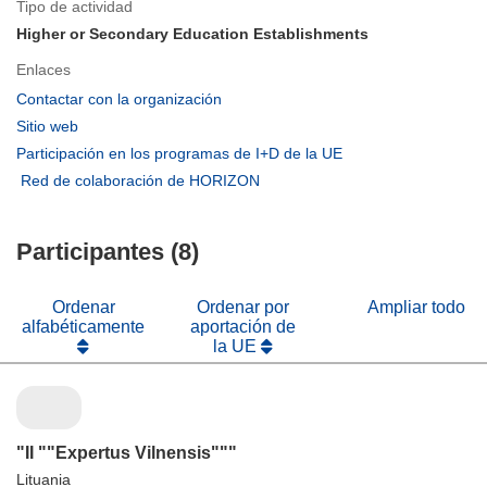
Tipo de actividad
Higher or Secondary Education Establishments
Enlaces
(se
Contactar con la organización
abrirá
(se
Sitio web
en
abrirá
(se
Participación en los programas de I+D de la UE
una
en
abrirá
(se
Red de colaboración de HORIZON
nueva
una
en
abrirá
ventana)
nueva
una
en
ventana)
nueva
Participantes (8)
una
ventana)
nueva
ventana)
Ordenar
Ordenar por
Ampliar todo
alfabéticamente
aportación de
la UE
"II ""Expertus Vilnensis"""
Lituania