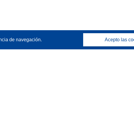
ncia de navegación.
Acepto las co
Póngase en contacto
Contacto con Help Desk
Preguntas más frecuentes
(y sus respuestas)
Síganos
(se
(se
(se
Mastodon
LinkedIn
Bluesky