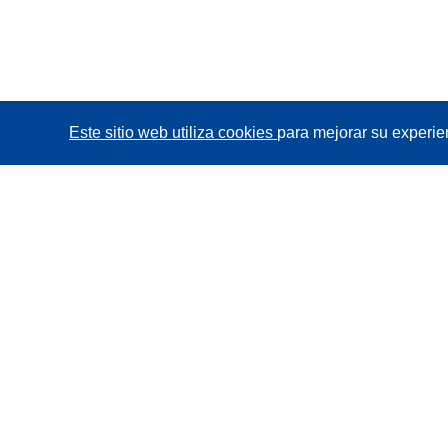
Este sitio web utiliza cookies
para mejorar su experie
CORDIS - Resultados de investigaciones de la UE
La
Oficina de Publicaciones de la Unión Europea
gestiona este sitio web.
Accesibilidad
Clasificación semiautomática de proyectos -
Declaración de explicabilidad