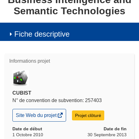
Semantic Technologies
Fiche descriptive
Informations projet
CUBIST
N° de convention de subvention: 257403
(s’ouvre
Site Web du projet
Projet clôturé
dans
une
Date de début
Date de fin
nouvelle
1 Octobre 2010
30 Septembre 2013
fenêtre)