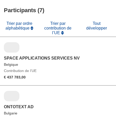
fenêtre)
nouvelle
une
fenêtre)
Participants (7)
nouvelle
fenêtre)
Trier par ordre
Trier par
Tout
alphabétique
contribution de
développer
l’UE
SPACE APPLICATIONS SERVICES NV
Belgique
Contribution de l’UE
€ 437 783,00
ONTOTEXT AD
Bulgarie