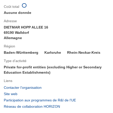
Coût total
Aucune donnée
Adresse
DIETMAR HOPP ALLEE 16
69190 Walldorf
Allemagne
Région
Baden-Württemberg
Karlsruhe
Rhein-Neckar-Kreis
Type d’activité
Private for-profit entities (excluding Higher or Secondary
Education Establishments)
Liens
(s’ouvre
Contacter l’organisation
dans
(s’ouvre
Site web
une
dans
(s’ouvre
Participation aux programmes de R&I de l'UE
nouvelle
une
dans
(s’ouvre
Réseau de collaboration HORIZON
fenêtre)
nouvelle
une
dans