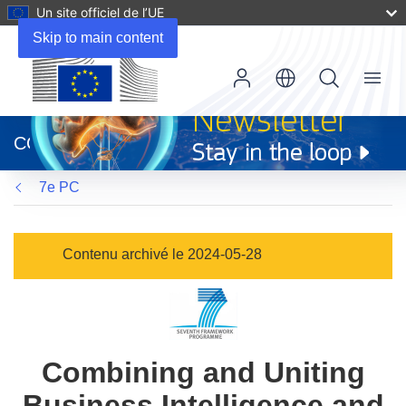
Un site officiel de l’UE
Skip to main content
Menu
(s’ouvre
dans
CORDIS
une
nouvelle
7e PC
fenêtre)
Contenu archivé le 2024-05-28
Combining and Uniting
Business Intelligence and