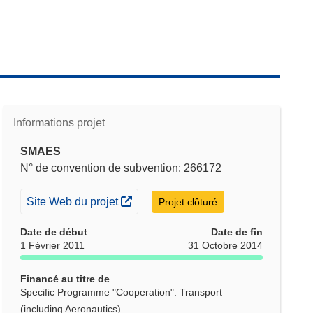
Informations projet
SMAES
N° de convention de subvention: 266172
(s’ouvre dans une nouvelle fenêtre)
Site Web du projet
Projet clôturé
Date de début
Date de fin
1 Février 2011
31 Octobre 2014
Financé au titre de
Specific Programme "Cooperation": Transport
(including Aeronautics)