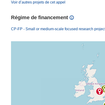
Voir d’autres projets de cet appel
Régime de financement
CP-FP - Small or medium-scale focused research projec