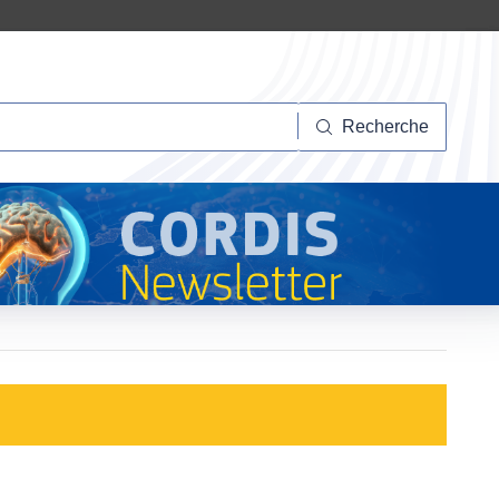
herche
Recherche