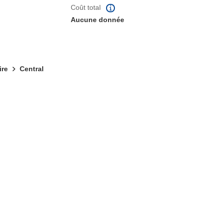
Coût total
Aucune donnée
ire
Central
fenêtre)
re dans une nouvelle fenêtre)
e nouvelle fenêtre)