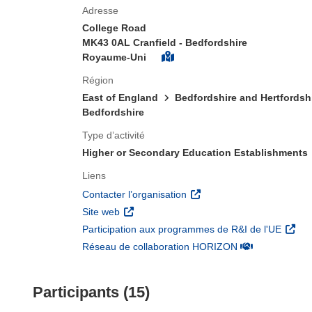
Adresse
College Road
MK43 0AL Cranfield - Bedfordshire
Royaume-Uni
Région
East of England
Bedfordshire and Hertfordsh
Bedfordshire
Type d’activité
Higher or Secondary Education Establishments
Liens
(s’ouvre dans une nouvelle 
Contacter l’organisation
(s’ouvre dans une nouvelle fenêtre)
Site web
(s’ouv
Participation aux programmes de R&I de l'UE
(s’ouvre dans un
Réseau de collaboration HORIZON
Participants (15)