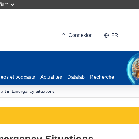
ier?
Rec
Connexion
FR
déos et podcasts
Actualités
Datalab
Recherche
raft in Emergency Situations
Emergency Situations