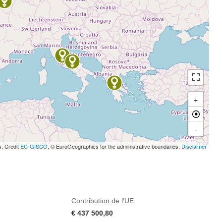
+
-
s, Credit
EC-GISCO
, © EuroGeographics for the administrative boundaries,
Disclaimer
Contribution de l’UE
€ 437 500,80