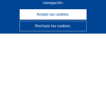
navegación.
Acepto las cookies.
Rechazo las cookies.
CORDIS - Resultados de investigaciones de la UE
La
Oficina de Publicaciones de la Unión Europea
gestiona este sitio web.
Accesibilidad
Clasificación semiautomática de proyectos - Declaración
de explicabilidad
Póngase en contacto
Contacto con Help Desk