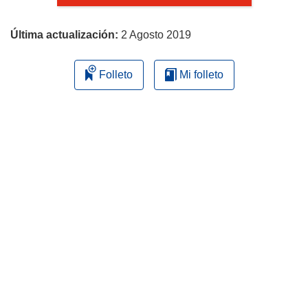
página
Última actualización:
2 Agosto 2019
Folleto
Mi folleto