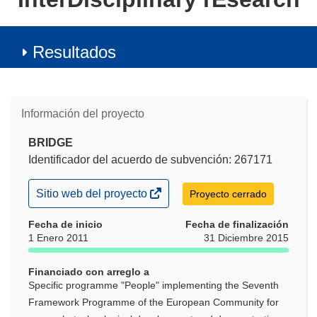
Resultados
Información del proyecto
BRIDGE
Identificador del acuerdo de subvención: 267171
(se
Sitio web del proyecto
Proyecto cerrado
abrirá
en
Fecha de inicio
Fecha de finalización
una
1 Enero 2011
31 Diciembre 2015
nueva
ventana)
Financiado con arreglo a
Specific programme "People" implementing the Seventh
Framework Programme of the European Community for