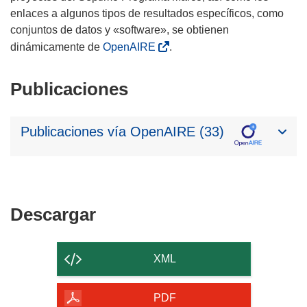
enlaces a algunos tipos de resultados específicos, como
conjuntos de datos y «software», se obtienen
dinámicamente de
OpenAIRE
.
Publicaciones
Publicaciones vía OpenAIRE (33)
Descargar
Descargar
el
contenido
XML
de
la
PDF