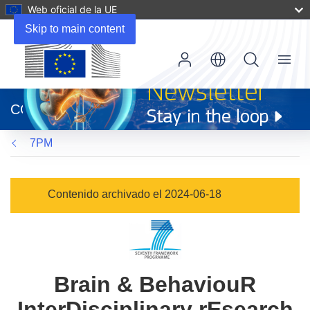
Web oficial de la UE
Skip to main content
Menu
(se
abrirá
CORDIS
en
una
7PM
nueva
ventana)
Contenido archivado el 2024-06-18
Brain & BehaviouR
InterDisciplinary rEsearch