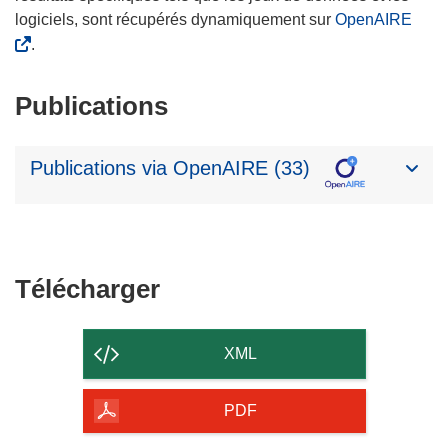
logiciels, sont récupérés dynamiquement sur
OpenAIRE
.
Publications
Publications via OpenAIRE (33)
Télécharger
Télécharger
le
contenu
XML
de
la
PDF
page