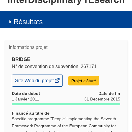
Résultats
Informations projet
BRIDGE
N° de convention de subvention: 267171
(s’ouvre
Site Web du projet
Projet clôturé
dans
une
Date de début
Date de fin
nouvelle
1 Janvier 2011
31 Decembre 2015
fenêtre)
Financé au titre de
Specific programme "People" implementing the Seventh
Framework Programme of the European Community for