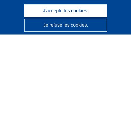
J'accepte les cookies.
Je refuse les cookies.
CORDIS - Résultats de la recherche de l’UE
Ce site web est géré par l'
Office des publications de
l’Union européenne
Accessibilité
Classification semi-automatique des projets - Avis sur
l’explicabilité
Contactez nous
Contacter notre Help Desk