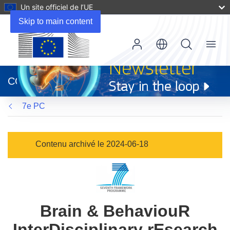
Un site officiel de l’UE
Skip to main content
Menu
(s’ouvre
dans
CORDIS
une
nouvelle
7e PC
fenêtre)
Contenu archivé le 2024-06-18
Brain & BehaviouR
InterDisciplinary rEsearch