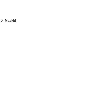
Madrid
eva ventana)
abrirá en una nueva ventana)
na nueva ventana)
de la página