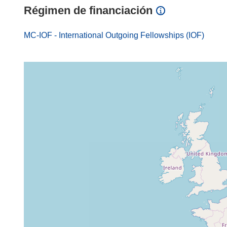
Régimen de financiación
MC-IOF - International Outgoing Fellowships (IOF)