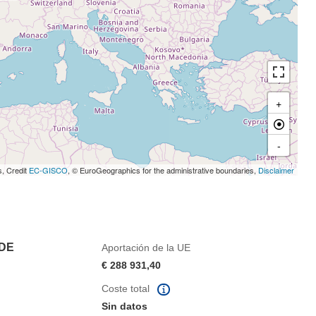
+
-
s, Credit
EC-GISCO
, © EuroGeographics for the administrative boundaries,
Disclaimer
 DE
Aportación de la UE
€ 288 931,40
Coste total
Sin datos