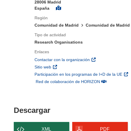
28006 Madrid
España
Región
Comunidad de Madrid
Comunidad de Madrid
Tipo de actividad
Research Organisations
Enlaces
(se abrirá en una nu
Contactar con la organización
(se abrirá en una nueva ventana)
Sitio web
(se 
Participación en los programas de I+D de la UE
(se abrirá en u
Red de colaboración de HORIZON
Descargar el contenido 
Descargar
XML
PDF