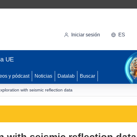
Iniciar sesión
ES
la UE
eos y pódcast
Noticias
Datalab
Buscar
ploration with seismic reflection data
 with seismic reflection data