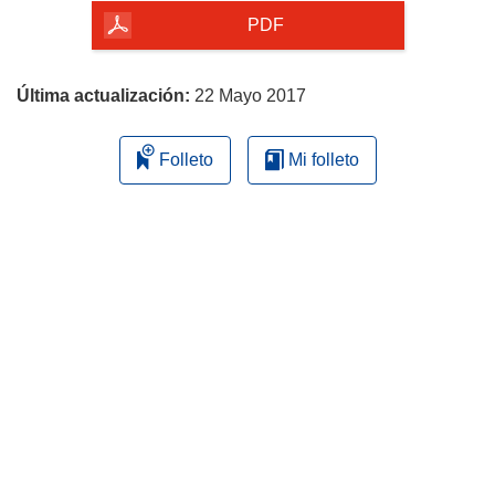
la
PDF
página
Última actualización:
22 Mayo 2017
Folleto
Mi folleto