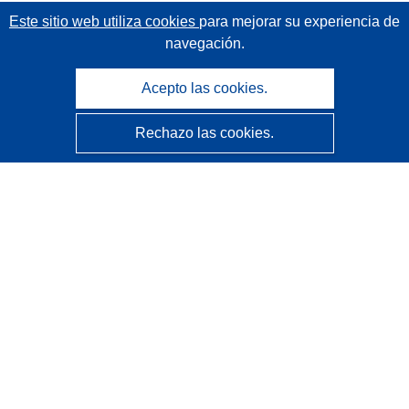
Este sitio web utiliza cookies
para mejorar su experiencia de
navegación.
Acepto las cookies.
Rechazo las cookies.
CORDIS - Resultados de investigaciones de la UE
La
Oficina de Publicaciones de la Unión Europea
gestiona este sitio web.
Accesibilidad
Clasificación semiautomática de proyectos - Declaración
de explicabilidad
Póngase en contacto