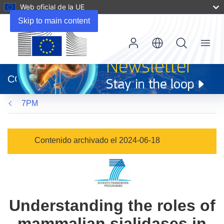
Web oficial de la UE
Skip to main content
Menu
(se
abrirá
CORDIS
en
una
7PM
nueva
ventana)
Contenido archivado el 2024-06-18
Understanding the roles of
mammalian sialidases in