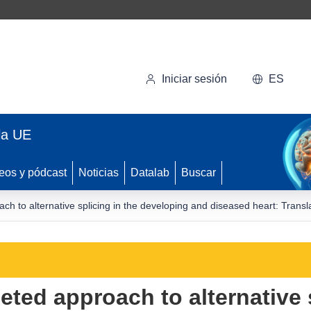
Iniciar sesión
ES
la UE
eos y pódcast
Noticias
Datalab
Buscar
h to alternative splicing in the developing and diseased heart: Transla
ted approach to alternative s