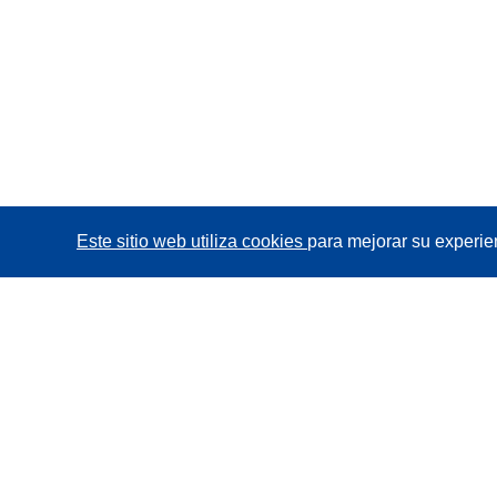
Este sitio web utiliza cookies
para mejorar su experie
CORDIS - Resultados de investigaciones de la UE
La
Oficina de Publicaciones de la Unión Europea
gestiona este sitio web.