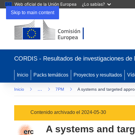
Web oficial de la Unión Europea
¿Lo sabías?
Skip to main content
(se
abrirá
CORDIS - Resultados de investigaciones de 
en
una
nueva
Inicio
Packs temáticos
Proyectos y resultados
Víd
ventana)
…
Inicio
7PM
A systems and targeted approac
Contenido archivado el 2024-05-30
A systems and targe