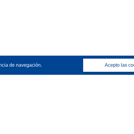
ncia de navegación.
Acepto las co
Póngase en contacto
Contacto con Help Desk
Preguntas más frecuentes
(y sus respuestas)