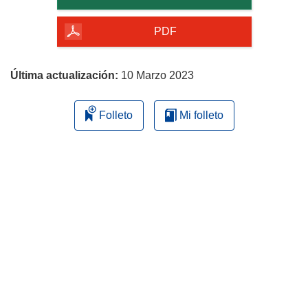
de
la
PDF
página
Última actualización:
10 Marzo 2023
Folleto
Mi folleto