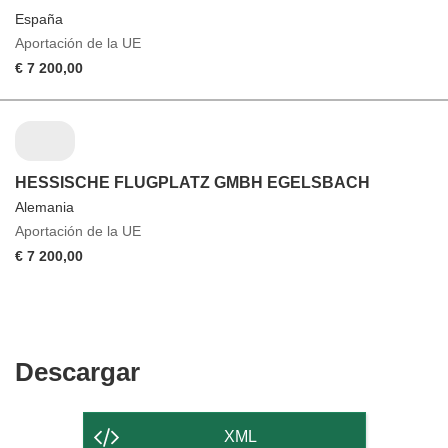
España
Aportación de la UE
€ 7 200,00
HESSISCHE FLUGPLATZ GMBH EGELSBACH
Alemania
Aportación de la UE
€ 7 200,00
Descargar
Descargar
el
contenido
XML