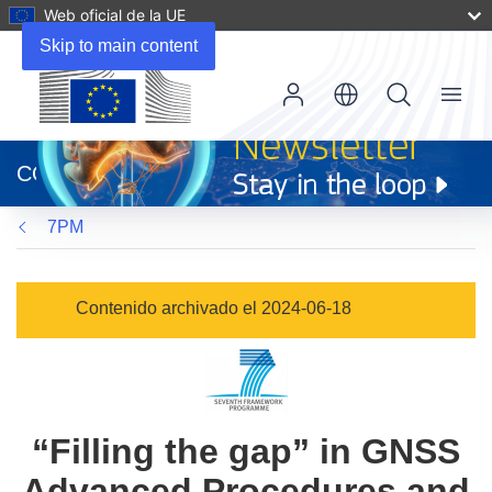
Web oficial de la UE
Skip to main content
Menu
(se
abrirá
CORDIS
en
una
7PM
nueva
ventana)
Contenido archivado el 2024-06-18
“Filling the gap” in GNSS
Advanced Procedures and