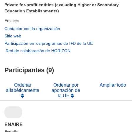
Private for-profit entities (excluding Higher or Secondary
Education Establishments)
Enlaces
(se
Contactar con la organización
abrirá
(se
Sitio web
en
abrirá
(se
Participación en los programas de I+D de la UE
una
en
abrirá
(se
Red de colaboración de HORIZON
nueva
una
en
abrirá
ventana)
nueva
una
en
ventana)
nueva
Participantes (9)
una
ventana)
nueva
ventana)
Ordenar
Ordenar por
Ampliar todo
alfabéticamente
aportación de
la UE
ENAIRE
España