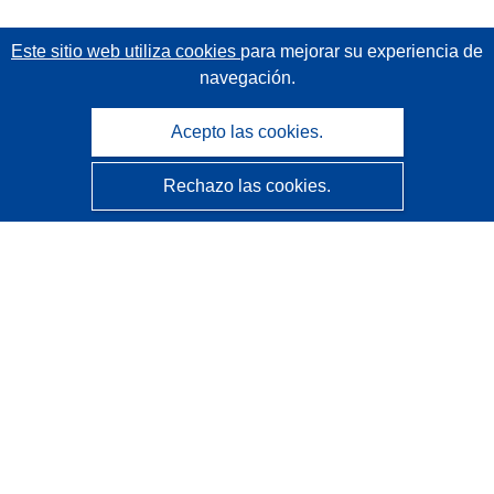
Este sitio web utiliza cookies
para mejorar su experiencia de
navegación.
Acepto las cookies.
Rechazo las cookies.
CORDIS - Resultados de investigaciones de la UE
La
Oficina de Publicaciones de la Unión Europea
gestiona este sitio web.
Accesibilidad
Clasificación semiautomática de proyectos - Declaración
de explicabilidad
Póngase en contacto