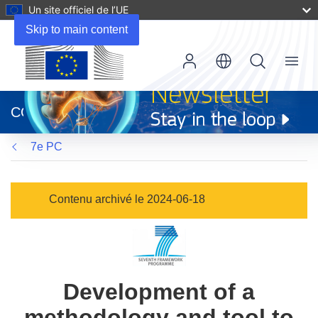
Un site officiel de l’UE
Skip to main content
Menu
(s’ouvre
dans
CORDIS
une
nouvelle
7e PC
fenêtre)
Contenu archivé le 2024-06-18
Development of a
methodology and tool to