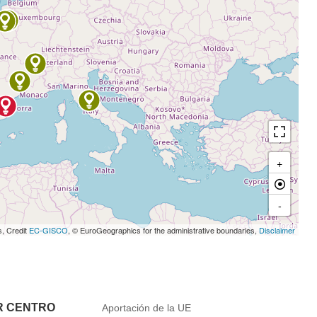
+
-
s, Credit
EC-GISCO
, © EuroGeographics for the administrative boundaries,
Disclaimer
R CENTRO
Aportación de la UE