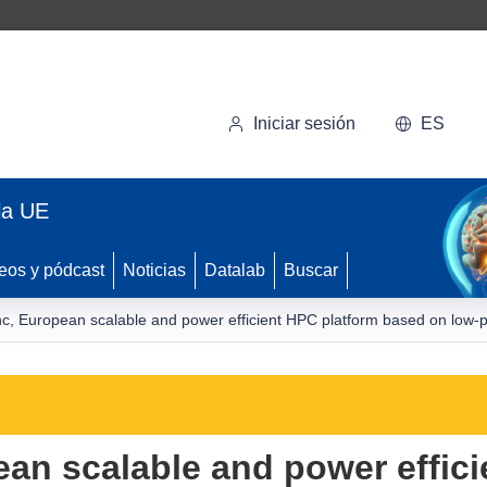
Iniciar sesión
ES
la UE
eos y pódcast
Noticias
Datalab
Buscar
c, European scalable and power efficient HPC platform based on low
an scalable and power effici