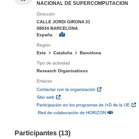
NACIONAL DE SUPERCOMPUTACION
Dirección
CALLE JORDI GIRONA 31
08034 BARCELONA
España
Región
Este
Cataluña
Barcelona
Tipo de actividad
Research Organisations
Enlaces
(se abrirá en una nu
Contactar con la organización
(se abrirá en una nueva ventana)
Sitio web
(se 
Participación en los programas de I+D de la UE
(se abrirá en u
Red de colaboración de HORIZON
Participantes (13)