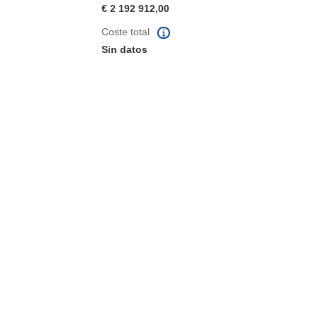
€ 2 192 912,00
Coste total
Sin datos
eva ventana)
abrirá en una nueva ventana)
na nueva ventana)