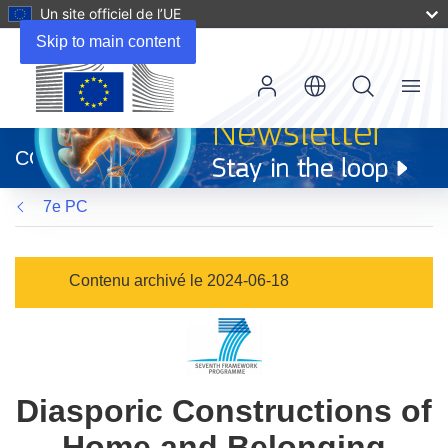
Un site officiel de l’UE
Skip to main content
Menu
(s’ouvre
dans
CORDIS
une
nouvelle
7e PC
fenêtre)
Contenu archivé le 2024-06-18
Diasporic Constructions of
Home and Belonging