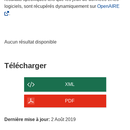
logiciels, sont récupérés dynamiquement sur
OpenAIRE
.
Aucun résultat disponible
Télécharger
Télécharger
le
contenu
XML
de
la
PDF
page
Dernière mise à jour:
2 Août 2019