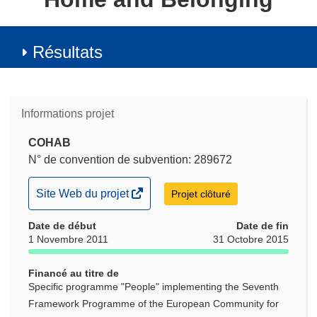
Résultats
Informations projet
COHAB
N° de convention de subvention: 289672
(s’ouvre
Site Web du projet
Projet clôturé
dans
Date de début
une
Date de fin
1 Novembre 2011
31 Octobre 2015
nouvelle
fenêtre)
Financé au titre de
Specific programme "People" implementing the Seventh
Framework Programme of the European Community for