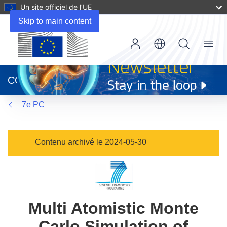
Un site officiel de l’UE
Skip to main content
Menu
(s’ouvre
dans
CORDIS
une
nouvelle
7e PC
fenêtre)
Contenu archivé le 2024-05-30
Multi Atomistic Monte
Carlo Simulation of