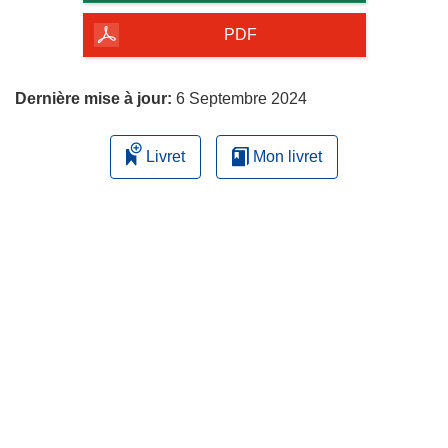
de
la
PDF
page
Dernière mise à jour:
6 Septembre 2024
Livret
Mon livret