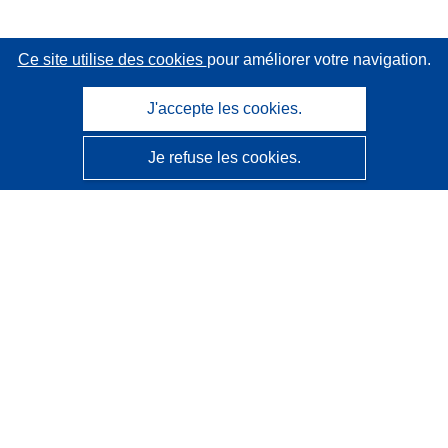
Ce site utilise des cookies
pour améliorer votre navigation.
J'accepte les cookies.
Je refuse les cookies.
CORDIS - Résultats de la recherche de l’UE
Ce site web est géré par l'
Office des publications de
l’Union européenne
Accessibilité
Classification semi-automatique des projets - Avis sur
l’explicabilité
Contactez nous