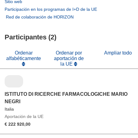
abrirá
(se
Sitio web
en
abrirá
(se
Participación en los programas de I+D de la UE
una
en
abrirá
(se
Red de colaboración de HORIZON
nueva
una
en
abrirá
ventana)
nueva
una
en
ventana)
nueva
Participantes (2)
una
ventana)
nueva
ventana)
Ordenar
Ordenar por
Ampliar todo
alfabéticamente
aportación de
la UE
ISTITUTO DI RICERCHE FARMACOLOGICHE MARIO
NEGRI
Italia
Aportación de la UE
€ 222 920,00