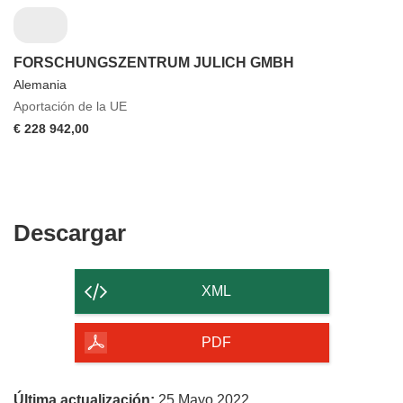
FORSCHUNGSZENTRUM JULICH GMBH
Alemania
Aportación de la UE
€ 228 942,00
Descargar
Descargar
el
contenido
XML
de
la
PDF
página
Última actualización:
25 Mayo 2022