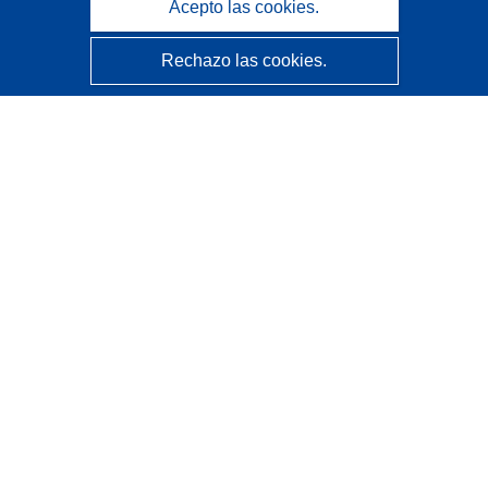
Acepto las cookies.
Rechazo las cookies.
CORDIS - Resultados de investigaciones de la UE
La
Oficina de Publicaciones de la Unión Europea
gestiona este sitio web.
Accesibilidad
Clasificación semiautomática de proyectos - Declaración
de explicabilidad
Póngase en contacto
Contacto con Help Desk
Preguntas más frecuentes
(y sus respuestas)