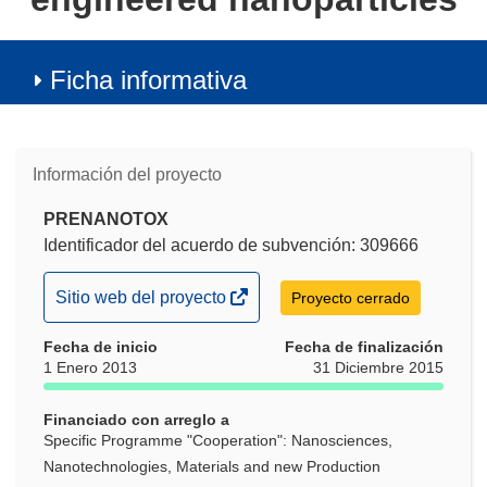
Ficha informativa
Información del proyecto
PRENANOTOX
Identificador del acuerdo de subvención: 309666
(se
Sitio web del proyecto
Proyecto cerrado
abrirá
Fecha de inicio
en
Fecha de finalización
1 Enero 2013
31 Diciembre 2015
una
nueva
Financiado con arreglo a
ventana)
Specific Programme "Cooperation": Nanosciences,
Nanotechnologies, Materials and new Production