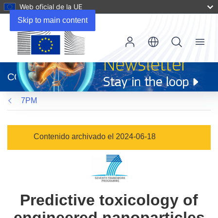
Web oficial de la UE
Skip to main content
Menu
(se
abrirá
CORDIS
en
una
7PM
nueva
ventana)
Contenido archivado el 2024-06-18
Predictive toxicology of
engineered nanoparticles