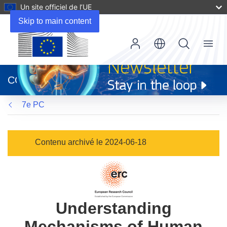
Un site officiel de l’UE
Skip to main content
Menu
(s’ouvre
dans
CORDIS
une
nouvelle
7e PC
fenêtre)
Contenu archivé le 2024-06-18
Understanding
Mechanisms of Human