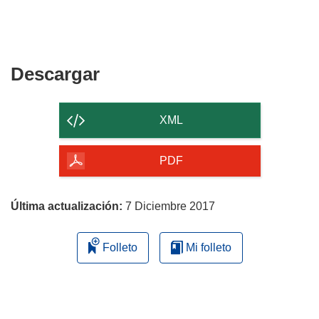
Descargar
Descargar
el
contenido
XML
de
la
PDF
página
Última actualización:
7 Diciembre 2017
Folleto
Mi folleto