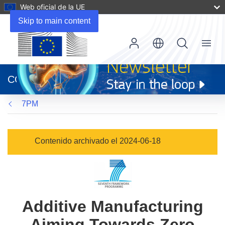
Web oficial de la UE
Skip to main content
Menu
(se
abrirá
CORDIS
en
una
7PM
nueva
ventana)
Contenido archivado el 2024-06-18
Additive Manufacturing
Aiming Towards Zero