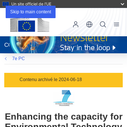
Un site officiel de l’UE
Skip to main content
Menu
(s’ouvre
dans
CORDIS
une
nouvelle
7e PC
fenêtre)
Contenu archivé le 2024-06-18
Enhancing the capacity for
Environmental Technology