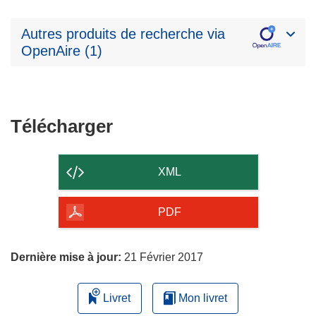
Autres produits de recherche via
OpenAire (1)
Télécharger
Télécharger
le
contenu
XML
de
la
PDF
page
Dernière mise à jour:
21 Février 2017
Livret
Mon livret