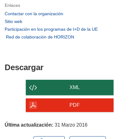
Enlaces
(se
Contactar con la organización
abrirá
(se
Sitio web
en
abrirá
(se
Participación en los programas de I+D de la UE
una
en
abrirá
(se
Red de colaboración de HORIZON
nueva
una
en
abrirá
ventana)
nueva
una
en
ventana)
nueva
una
ventana)
nueva
Descargar
Descargar
ventana)
el
contenido
XML
de
la
PDF
página
Última actualización:
31 Marzo 2016