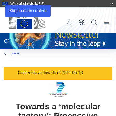
Web oficial de la UE
Skip to main content
Menu
(se
abrirá
CORDIS
en
una
7PM
nueva
ventana)
Contenido archivado el 2024-06-18
Towards a ‘molecular
factory’: Processive