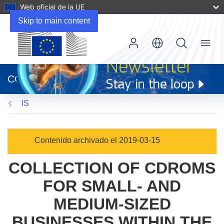
Web oficial de la UE
Skip to main content
Menu
(se
abrirá
CORDIS
en
una
IS
nueva
ventana)
Contenido archivado el 2019-03-15
COLLECTION OF CDROMS
FOR SMALL- AND
MEDIUM-SIZED
BUSINESSES WITHIN THE