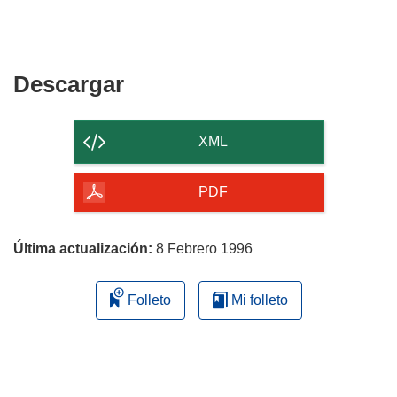
Descargar
Descargar
el
contenido
XML
de
la
PDF
página
Última actualización:
8 Febrero 1996
Folleto
Mi folleto