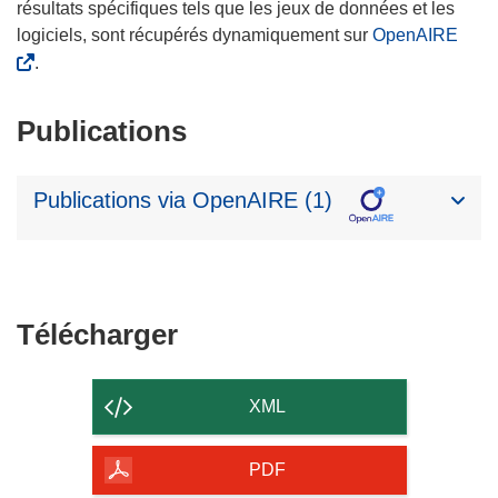
résultats spécifiques tels que les jeux de données et les
logiciels, sont récupérés dynamiquement sur
OpenAIRE
.
Publications
Publications via OpenAIRE (1)
Télécharger
Télécharger
le
contenu
XML
de
la
PDF