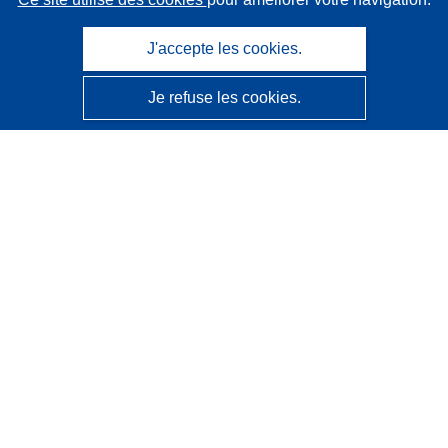
J'accepte les cookies.
Je refuse les cookies.
CORDIS - Résultats de la recherche de l’UE
Ce site web est géré par l'
Office des publications de
l’Union européenne
Accessibilité
Classification semi-automatique des projets - Avis sur
l’explicabilité
Contactez nous
Contacter notre Help Desk