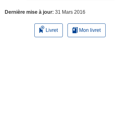
page
Dernière mise à jour:
31 Mars 2016
Livret
Mon livret