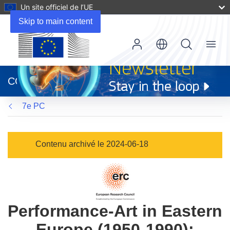
Un site officiel de l’UE
Skip to main content
Menu
(s’ouvre
dans
CORDIS
une
nouvelle
7e PC
fenêtre)
Contenu archivé le 2024-06-18
Performance-Art in Eastern
Europe (1950-1990):