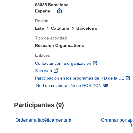
08035 Barcelona
España
Región
Este
Cataluña
Barcelona
Tipo de actividad
Research Organisations
Enlaces
(se abrirá en una nu
Contactar con la organización
(se abrirá en una nueva ventana)
Sitio web
(se 
Participación en los programas de I+D de la UE
(se abrirá en u
Red de colaboración de HORIZON
Participantes (9)
Ordenar alfabéticamente
Ordenar por apo