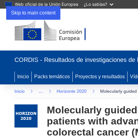
Web oficial de la Unión Europea
¿Lo sabías?
Skip to main content
(se abrirá en una nueva ventana)
CORDIS - Resultados de investigaciones de 
Inicio
Packs temáticos
Proyectos y resultados
Víd
…
Inicio
Horizonte 2020
Molecularly guided 
Molecularly guided 
patients with adva
colorectal cancer (