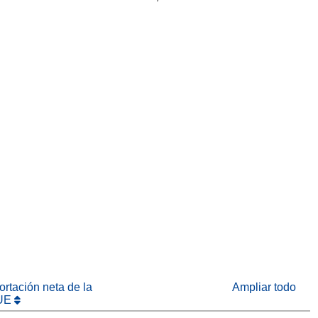
eva ventana)
abrirá en una nueva ventana)
na nueva ventana)
rtación neta de la
Ampliar todo
UE