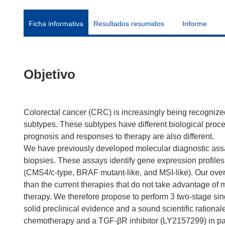
Ficha informativa
Resultados resumidos
Informe
Objetivo
Colorectal cancer (CRC) is increasingly being recognize
subtypes. These subtypes have different biological proce
prognosis and responses to therapy are also different.
We have previously developed molecular diagnostic assa
biopsies. These assays identify gene expression profile
(CMS4/c-type, BRAF mutant-like, and MSI-like). Our overal
than the current therapies that do not take advantage of mo
therapy. We therefore propose to perform 3 two-stage sin
solid preclinical evidence and a sound scientific rationa
chemotherapy and a TGF-βR inhibitor (LY2157299) in pati