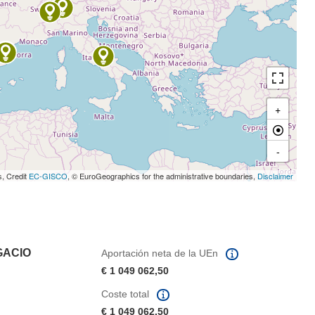
+
-
s, Credit
EC-GISCO
, © EuroGeographics for the administrative boundaries,
Disclaimer
GACIO
Aportación neta de la UEn
€ 1 049 062,50
Coste total
€ 1 049 062,50