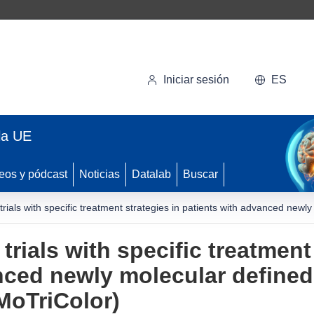
Iniciar sesión
ES
la UE
eos y pódcast
Noticias
Datalab
Buscar
trials with specific treatment strategies in patients with advanced newl
trials with specific treatment
nced newly molecular defined
MoTriColor)