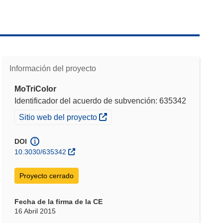
Información del proyecto
MoTriColor
Identificador del acuerdo de subvención: 635342
(se abrirá en una nueva ventana)
Sitio web del proyecto
DOI
10.3030/635342
Proyecto cerrado
Fecha de la firma de la CE
16 Abril 2015