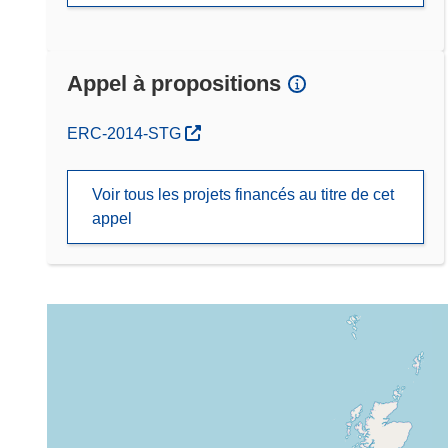
Appel à propositions
(s’ouvre dans une nouvelle fenêtre)
ERC-2014-STG
Voir tous les projets financés au titre de cet
appel