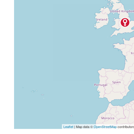
Leaflet
| Map data ©
OpenStreetMap
contributor