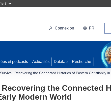
ier?
Rec
Connexion
FR
déos et podcasts
Actualités
Datalab
Recherche
 Survival: Recovering the Connected Histories of Eastern Christianity i
: Recovering the Connected H
 Early Modern World