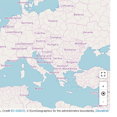
+
-
s, Credit
EC-GISCO
, © EuroGeographics for the administrative boundaries,
Disclaimer