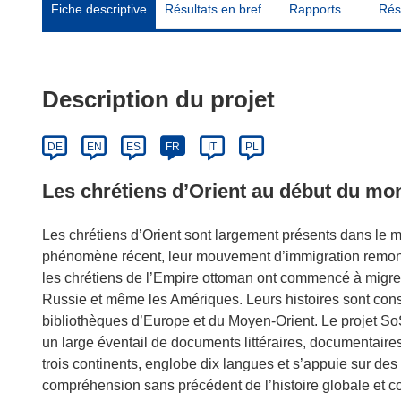
Fiche descriptive
Résultats en bref
Rapports
Rés
Description du projet
DE
EN
ES
FR
IT
PL
Les chrétiens d’Orient au début du m
Les chrétiens d’Orient sont largement présents dans le 
phénomène récent, leur mouvement d’immigration remonte
les chrétiens de l’Empire ottoman ont commencé à migrer 
Russie et même les Amériques. Leurs histoires sont con
bibliothèques d’Europe et du Moyen-Orient. Le projet SoS
un large éventail de documents littéraires, documentair
trois continents, englobe dix langues et s’appuie sur des
compréhension sans précédent de l’histoire globale et co