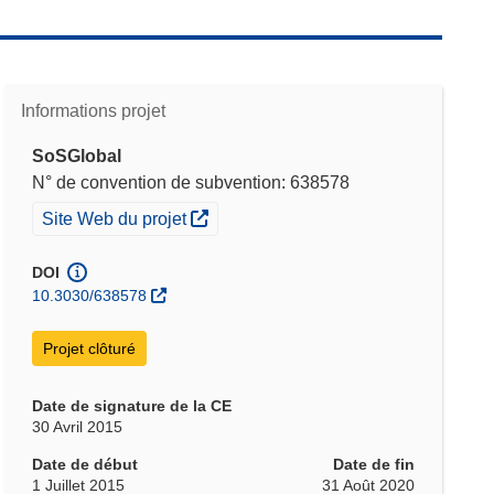
Informations projet
SoSGlobal
N° de convention de subvention: 638578
(s’ouvre dans une nouvelle fenêtre)
Site Web du projet
DOI
10.3030/638578
Projet clôturé
Date de signature de la CE
30 Avril 2015
Date de début
Date de fin
1 Juillet 2015
31 Août 2020