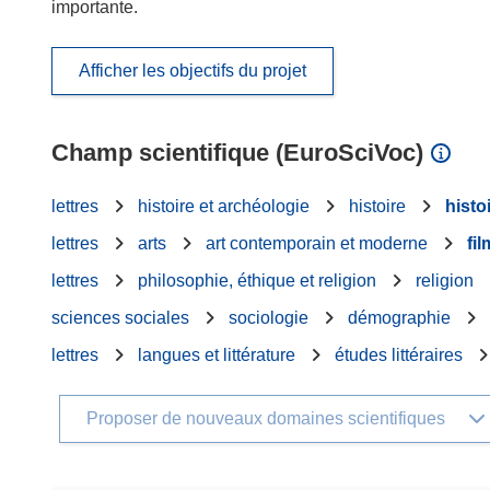
importante.
Afficher les objectifs du projet
Champ scientifique (EuroSciVoc)
lettres
histoire et archéologie
histoire
histo
lettres
arts
art contemporain et moderne
fil
lettres
philosophie, éthique et religion
religion
sciences sociales
sociologie
démographie
lettres
langues et littérature
études littéraires
Proposer de nouveaux domaines scientifiques