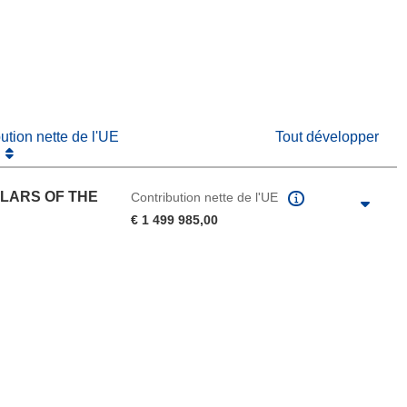
re dans une nouvelle fenêtre)
e nouvelle fenêtre)
bution nette de l'UE
Tout développer
LARS OF THE
Contribution nette de l'UE
€ 1 499 985,00
u de la page