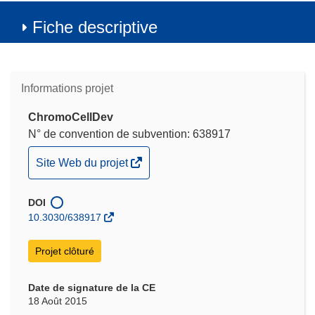
Fiche descriptive
Informations projet
ChromoCellDev
N° de convention de subvention: 638917
(s’ouvre
Site Web du projet
dans
une
DOI
nouvelle
10.3030/638917
fenêtre)
Projet clôturé
Date de signature de la CE
18 Août 2015