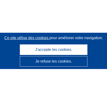
Ce site utilise des cookies
pour améliorer votre navigation.
J'accepte les cookies.
Je refuse les cookies.
CORDIS - Résultats de la recherche de l’UE
Ce site web est géré par l'
Office des publications de
l’Union européenne
Accessibilité