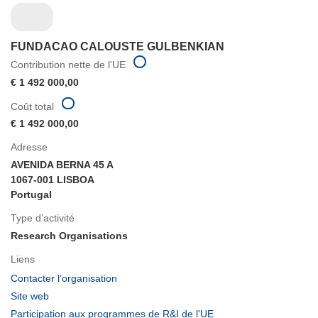
FUNDACAO CALOUSTE GULBENKIAN
Contribution nette de l'UE
€ 1 492 000,00
Coût total
€ 1 492 000,00
Adresse
AVENIDA BERNA 45 A
1067-001 LISBOA
Portugal
Type d’activité
Research Organisations
Liens
(s’ouvre
Contacter l’organisation
dans
(s’ouvre
Site web
une
dans
(s’ouvre
Participation aux programmes de R&I de l'UE