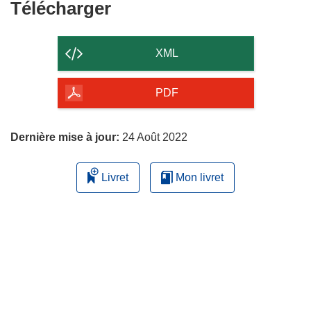
Télécharger
Télécharger
le
contenu
XML
de
la
PDF
page
Dernière mise à jour:
24 Août 2022
Livret
Mon livret