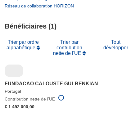
nouvelle
une
dans
(s’ouvre
Réseau de collaboration HORIZON
fenêtre)
nouvelle
une
dans
fenêtre)
nouvelle
une
fenêtre)
Bénéficiaires (1)
nouvelle
fenêtre)
Trier par ordre
Trier par
Tout
alphabétique
contribution
développer
nette de l'UE
FUNDACAO CALOUSTE GULBENKIAN
Portugal
Contribution nette de l'UE
€ 1 492 000,00