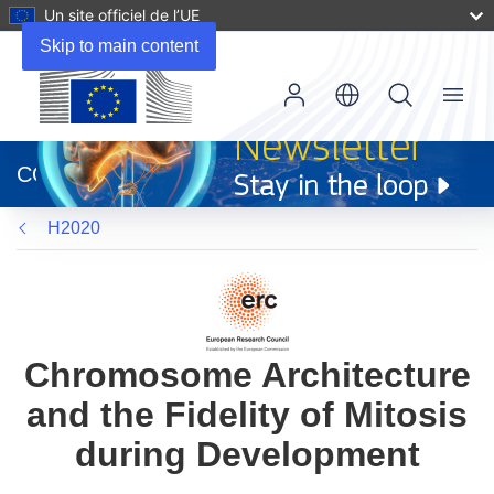
Un site officiel de l’UE
Skip to main content
Menu
(s’ouvre
dans
CORDIS
une
nouvelle
H2020
fenêtre)
Chromosome Architecture
and the Fidelity of Mitosis
during Development