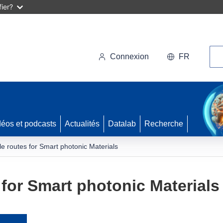
ier?
Rec
Connexion
FR
déos et podcasts
Actualités
Datalab
Recherche
le routes for Smart photonic Materials
 for Smart photonic Materials