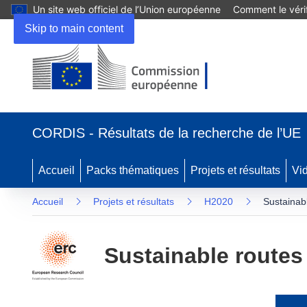
Un site web officiel de l’Union européenne
Comment le vérif
Skip to main content
(s’ouvre
dans
CORDIS - Résultats de la recherche de l’UE
une
nouvelle
fenêtre)
Accueil
Packs thématiques
Projets et résultats
Vi
Accueil
Projets et résultats
H2020
Sustainab
Sustainable routes