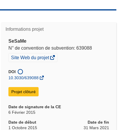
Informations projet
SeSaMe
N° de convention de subvention: 639088
(s’ouvre
Site Web du projet
dans
une
DOI
nouvelle
10.3030/639088
fenêtre)
Projet clôturé
Date de signature de la CE
6 Février 2015
Date de début
Date de fin
1 Octobre 2015
31 Mars 2021