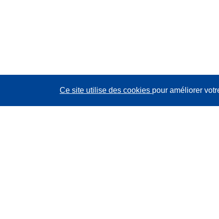
Ce site utilise des cookies
pour améliorer votr
CORDIS - Résultats de la recherche de l’UE
Ce site web est géré par l'
Office des publications de
l’Union européenne
Accessibilité