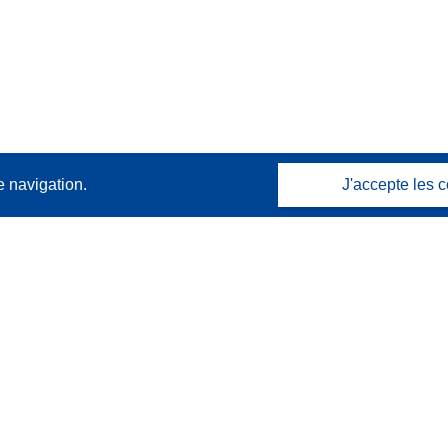
e navigation.
J'accepte les c
Contactez nous
Contacter notre Help Desk
Foire aux questions
(et leurs réponses)
Suivez-nous