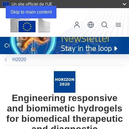
Un site officiel de l’UE
Skip to main content
Menu
(s’ouvre
dans
CORDIS
une
nouvelle
H2020
fenêtre)
Engineering responsive
and biomimetic hydrogels
for biomedical therapeutic