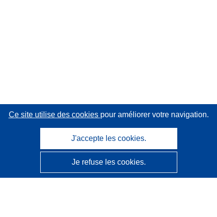
Ce site utilise des cookies
pour améliorer votre navigation.
J'accepte les cookies.
Je refuse les cookies.
CORDIS - Résultats de la recherche de l’UE
Ce site web est géré par l'
Office des publications de
l’Union européenne