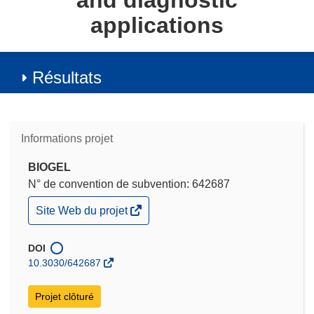
and diagnostic
applications
Résultats
Informations projet
BIOGEL
N° de convention de subvention: 642687
(s’ouvre
Site Web du projet
dans
une
nouvelle
DOI
fenêtre)
10.3030/642687
Projet clôturé