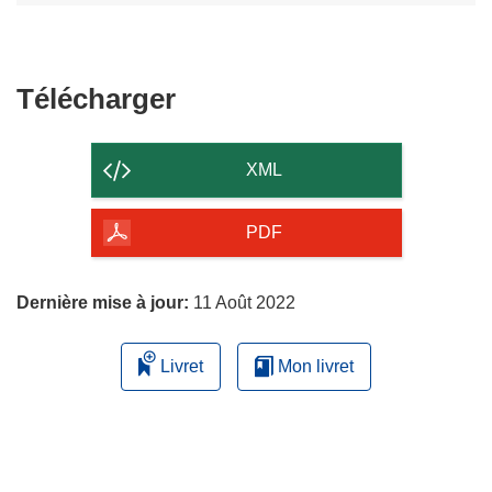
Télécharger
Télécharger
le
contenu
XML
de
la
PDF
page
Dernière mise à jour:
11 Août 2022
Livret
Mon livret