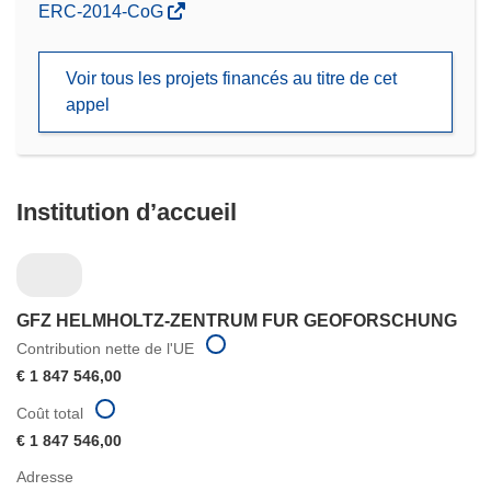
(s’ouvre
ERC-2014-CoG
dans
une
Voir tous les projets financés au titre de cet
nouvelle
appel
fenêtre)
Institution d’accueil
GFZ HELMHOLTZ-ZENTRUM FUR GEOFORSCHUNG
Contribution nette de l'UE
€ 1 847 546,00
Coût total
€ 1 847 546,00
Adresse