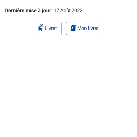
page
Dernière mise à jour:
17 Août 2022
Livret
Mon livret