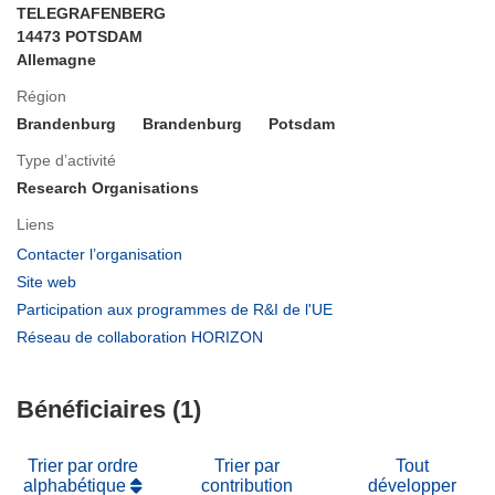
TELEGRAFENBERG
14473 POTSDAM
Allemagne
Région
Brandenburg
Brandenburg
Potsdam
Type d’activité
Research Organisations
Liens
(s’ouvre
Contacter l’organisation
dans
(s’ouvre
Site web
une
dans
(s’ouvre
Participation aux programmes de R&I de l'UE
nouvelle
une
dans
(s’ouvre
Réseau de collaboration HORIZON
fenêtre)
nouvelle
une
dans
fenêtre)
nouvelle
une
fenêtre)
Bénéficiaires (1)
nouvelle
fenêtre)
Trier par ordre
Trier par
Tout
alphabétique
contribution
développer