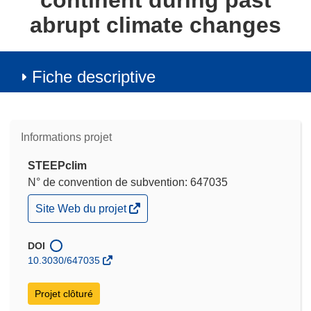
continent during past
abrupt climate changes
Fiche descriptive
Informations projet
STEEPclim
N° de convention de subvention: 647035
(s’ouvre
Site Web du projet
dans
une
nouvelle
DOI
fenêtre)
10.3030/647035
Projet clôturé