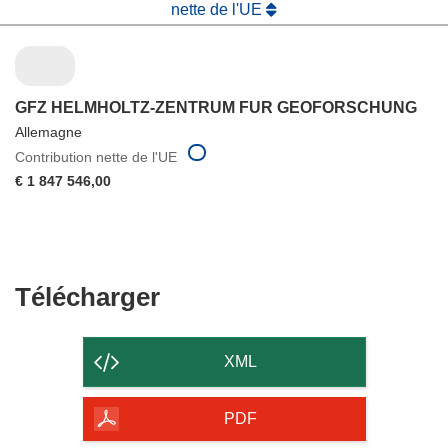
nette de l'UE
GFZ HELMHOLTZ-ZENTRUM FUR GEOFORSCHUNG
Allemagne
Contribution nette de l'UE
€ 1 847 546,00
Télécharger
Télécharger
le
contenu
XML
de
la
PDF