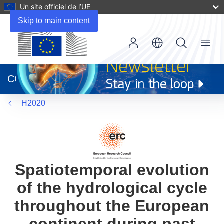
Un site officiel de l’UE
Skip to main content
Menu
(s’ouvre
dans
CORDIS
une
nouvelle
H2020
fenêtre)
Spatiotemporal evolution
of the hydrological cycle
throughout the European