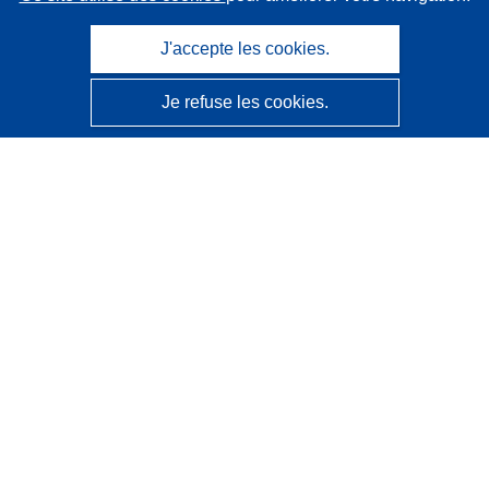
J'accepte les cookies.
Je refuse les cookies.
CORDIS - Résultats de la recherche de l’UE
Ce site web est géré par l'
Office des publications de
l’Union européenne
Accessibilité
Classification semi-automatique des projets - Avis sur
l’explicabilité
Contactez nous
Contacter notre Help Desk