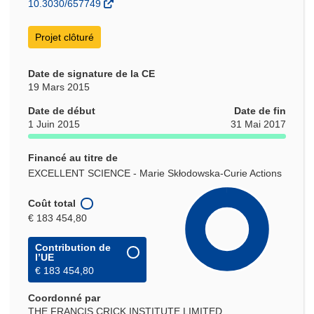
10.3030/657749
fenêtre)
Projet clôturé
Date de signature de la CE
19 Mars 2015
Date de début
Date de fin
1 Juin 2015
31 Mai 2017
Financé au titre de
EXCELLENT SCIENCE - Marie Skłodowska-Curie Actions
Coût total
€ 183 454,80
Contribution de
l’UE
€ 183 454,80
Coordonné par
THE FRANCIS CRICK INSTITUTE LIMITED