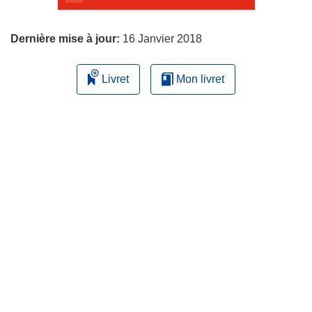
page
Dernière mise à jour:
16 Janvier 2018
Livret
Mon livret