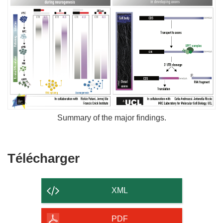
Summary of the major findings.
Télécharger
Télécharger
le
contenu
XML
de
la
PDF