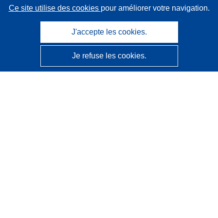
Ce site utilise des cookies
pour améliorer votre navigation.
J'accepte les cookies.
Je refuse les cookies.
CORDIS - Résultats de la recherche de l’UE
Ce site web est géré par l'
Office des publications de
l’Union européenne
Accessibilité
Classification semi-automatique des projets - Avis sur
l’explicabilité
Contactez nous
Contacter notre Help Desk