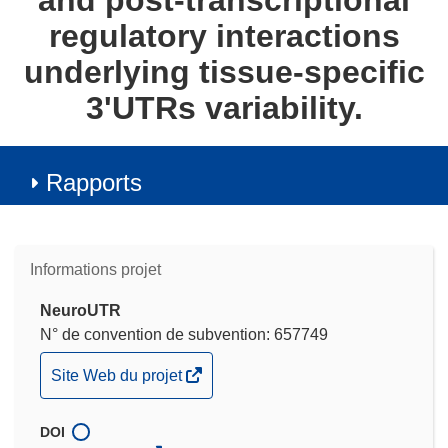
and post-transcriptional
regulatory interactions
underlying tissue-specific
3'UTRs variability.
Rapports
Informations projet
NeuroUTR
N° de convention de subvention: 657749
(s’ouvre
Site Web du projet
dans
une
DOI
nouvelle