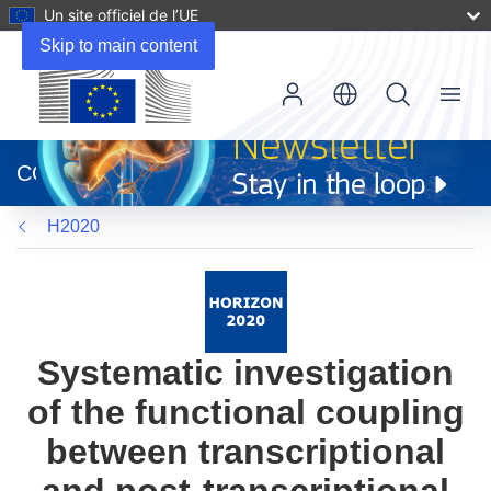
Un site officiel de l’UE
Skip to main content
Menu
(s’ouvre
dans
CORDIS
une
nouvelle
H2020
fenêtre)
Systematic investigation
of the functional coupling
between transcriptional