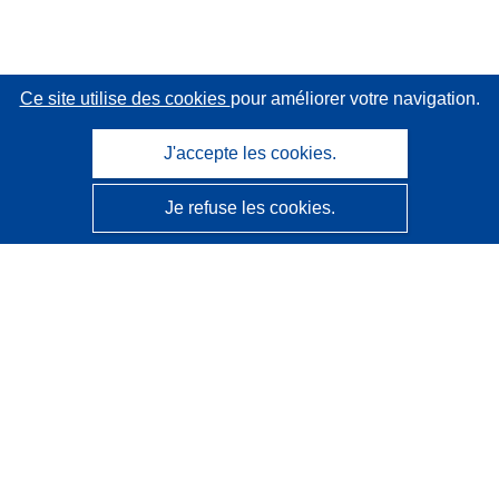
Ce site utilise des cookies
pour améliorer votre navigation.
J'accepte les cookies.
Je refuse les cookies.
CORDIS - Résultats de la recherche de l’UE
Ce site web est géré par l'
Office des publications de
l’Union européenne
Accessibilité
Classification semi-automatique des projets - Avis sur
l’explicabilité