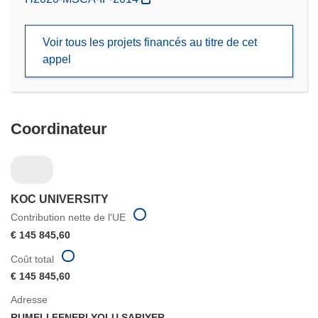
dans
une
Voir tous les projets financés au titre de cet
nouvelle
appel
fenêtre)
Coordinateur
KOC UNIVERSITY
Contribution nette de l'UE
€ 145 845,60
Coût total
€ 145 845,60
Adresse
RUMELI FENERI YOLU SARIYER