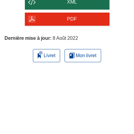
contenu
XML
de
la
PDF
page
Dernière mise à jour:
8 Août 2022
Livret
Mon livret