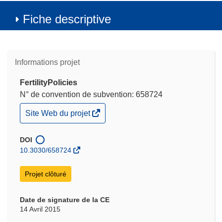
Fiche descriptive
Informations projet
FertilityPolicies
N° de convention de subvention: 658724
(s’ouvre
Site Web du projet
dans
une
nouvelle
DOI
fenêtre)
10.3030/658724
Projet clôturé
Date de signature de la CE
14 Avril 2015