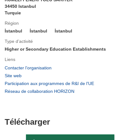
34450 Istanbul
Turquie
Région
İstanbul
İstanbul
İstanbul
Type d’activité
Higher or Secondary Education Establishments
Liens
(s’ouvre
Contacter l’organisation
dans
(s’ouvre
Site web
une
dans
(s’ouvre
Participation aux programmes de R&I de l'UE
nouvelle
une
dans
(s’ouvre
Réseau de collaboration HORIZON
fenêtre)
nouvelle
une
dans
fenêtre)
nouvelle
une
fenêtre)
nouvelle
fenêtre)
Télécharger
Télécharger
le