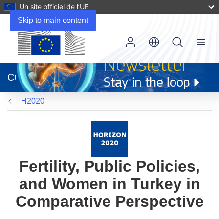
Un site officiel de l’UE
Skip to main content
Menu
(s’ouvre
dans
CORDIS
une
nouvelle
H2020
fenêtre)
Fertility, Public Policies,
and Women in Turkey in
Comparative Perspective