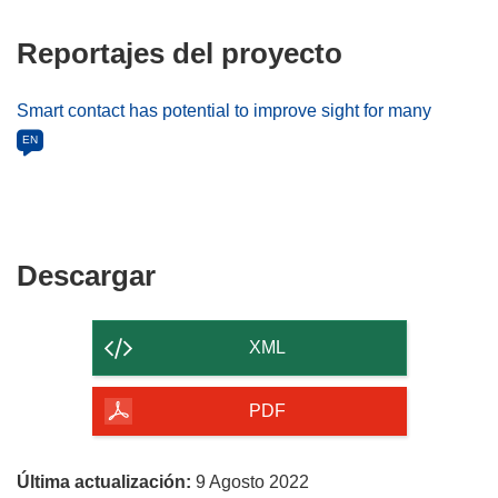
Reportajes del proyecto
Smart contact has potential to improve sight for many
EN
Descargar
Descargar
el
contenido
XML
de
la
PDF
página
Última actualización:
9 Agosto 2022