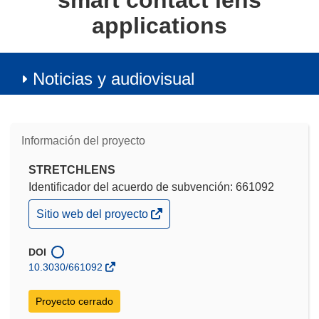
smart contact lens
applications
Noticias y audiovisual
Información del proyecto
STRETCHLENS
Identificador del acuerdo de subvención: 661092
(se
Sitio web del proyecto
abrirá
en
una
DOI
nueva
10.3030/661092
ventana)
Proyecto cerrado