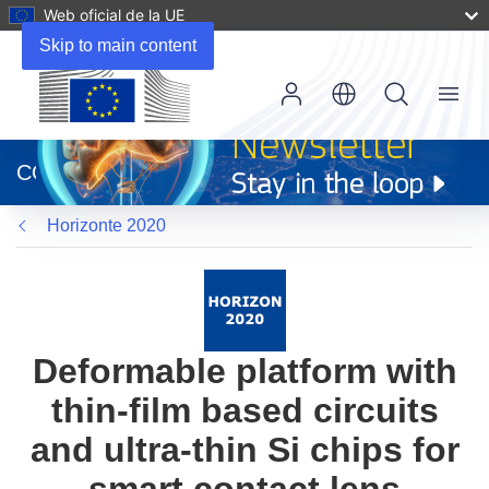
Web oficial de la UE
Skip to main content
Menu
(se
abrirá
CORDIS
en
una
Horizonte 2020
nueva
ventana)
Deformable platform with
thin-film based circuits
and ultra-thin Si chips for