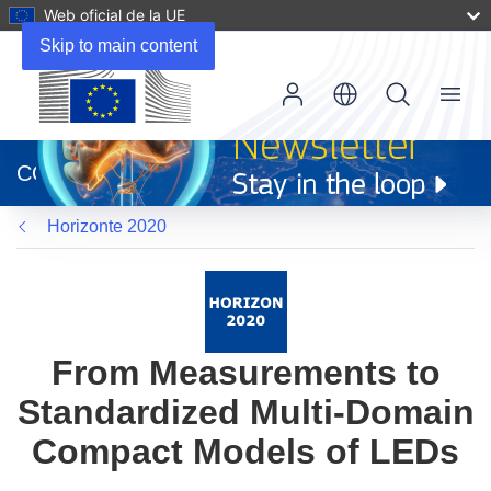
Web oficial de la UE
Skip to main content
Menu
(se
abrirá
CORDIS
en
una
Horizonte 2020
nueva
ventana)
From Measurements to
Standardized Multi-Domain
Compact Models of LEDs