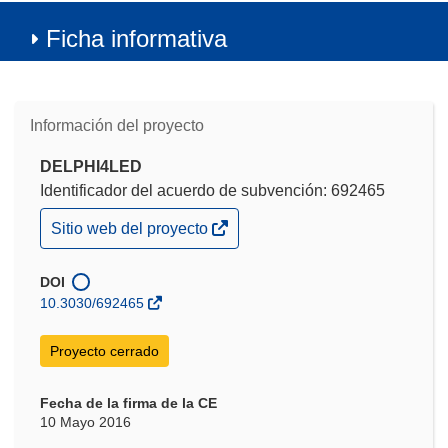
Ficha informativa
Información del proyecto
DELPHI4LED
Identificador del acuerdo de subvención: 692465
(se
Sitio web del proyecto
abrirá
en
una
DOI
nueva
10.3030/692465
ventana)
Proyecto cerrado
Fecha de la firma de la CE
10 Mayo 2016