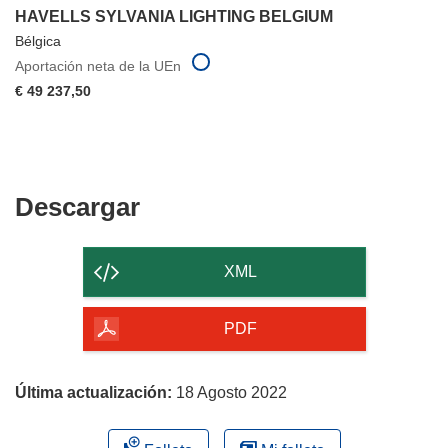
HAVELLS SYLVANIA LIGHTING BELGIUM
Bélgica
Aportación neta de la UEn
€ 49 237,50
Descargar
Descargar
el
contenido
XML
de
la
PDF
página
Última actualización:
18 Agosto 2022