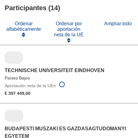
en
ventana)
nueva
Participantes (14)
una
ventana)
nueva
ventana)
Ordenar
Ordenar por
Ampliar todo
alfabéticamente
aportación
neta de la UE
TECHNISCHE UNIVERSITEIT EINDHOVEN
Países Bajos
Aportación neta de la UEn
€ 397 449,00
BUDAPESTI MUSZAKI ES GAZDASAGTUDOMANYI
EGYETEM