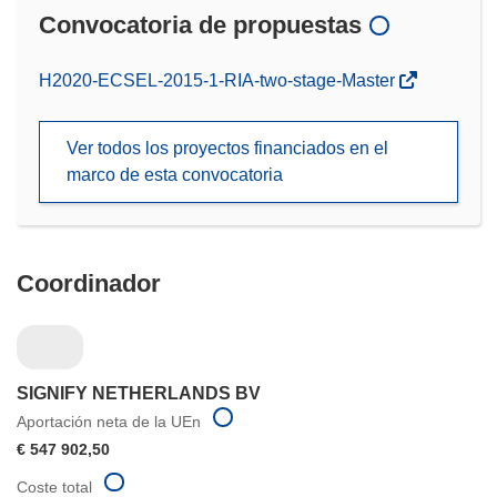
Convocatoria de propuestas
(se
H2020-ECSEL-2015-1-RIA-two-stage-Master
abrirá
en
Ver todos los proyectos financiados en el
una
marco de esta convocatoria
nueva
ventana)
Coordinador
SIGNIFY NETHERLANDS BV
Aportación neta de la UEn
€ 547 902,50
Coste total