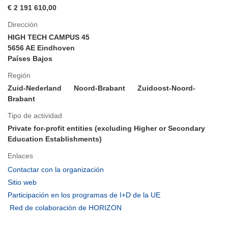
€ 2 191 610,00
Dirección
HIGH TECH CAMPUS 45
5656 AE Eindhoven
Países Bajos
Región
Zuid-Nederland
Noord-Brabant
Zuidoost-Noord-
Brabant
Tipo de actividad
Private for-profit entities (excluding Higher or Secondary
Education Establishments)
Enlaces
(se
Contactar con la organización
abrirá
(se
Sitio web
en
abrirá
(se
Participación en los programas de I+D de la UE
una
en
abrirá
(se
Red de colaboración de HORIZON
nueva
una
en
abrirá
ventana)
nueva
una