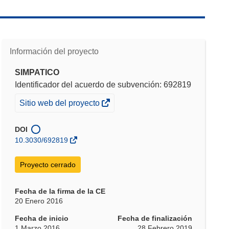
Información del proyecto
SIMPATICO
Identificador del acuerdo de subvención: 692819
(se
Sitio web del proyecto
abrirá
en
DOI
una
10.3030/692819
nueva
ventana)
Proyecto cerrado
Fecha de la firma de la CE
20 Enero 2016
Fecha de inicio
Fecha de finalización
1 Marzo 2016
28 Febrero 2019