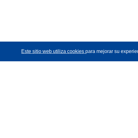
Este sitio web utiliza cookies
para mejorar su experie
CORDIS - Resultados de investigaciones de la UE
La
Oficina de Publicaciones de la Unión Europea
gestiona este sitio web.
Accesibilidad