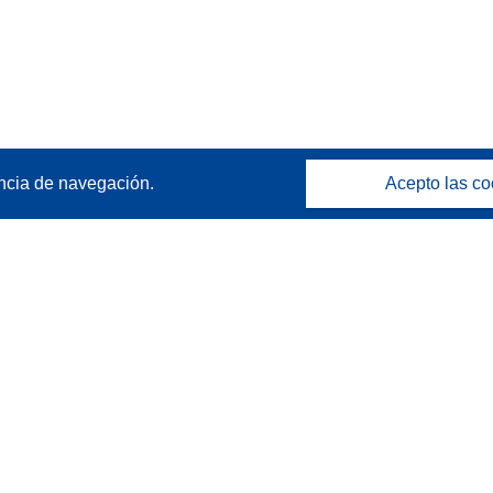
ncia de navegación.
Acepto las co
Póngase en contacto
Contacto con Help Desk
Preguntas más frecuentes
(y sus respuestas)
Síganos