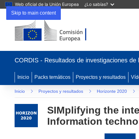
Web oficial de la Unión Europea
¿Lo sabías?
Skip to main content
(se
abrirá
CORDIS - Resultados de investigaciones de 
en
una
nueva
Inicio
Packs temáticos
Proyectos y resultados
Víd
ventana)
Inicio
Proyectos y resultados
Horizonte 2020
SIMplifying the int
Information techno