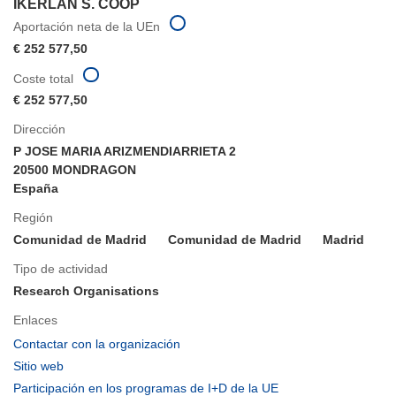
IKERLAN S. COOP
Aportación neta de la UEn
€ 252 577,50
Coste total
€ 252 577,50
Dirección
P JOSE MARIA ARIZMENDIARRIETA 2
20500 MONDRAGON
España
Región
Comunidad de Madrid
Comunidad de Madrid
Madrid
Tipo de actividad
Research Organisations
Enlaces
(se
Contactar con la organización
abrirá
(se
Sitio web
en
abrirá
(se
Participación en los programas de I+D de la UE