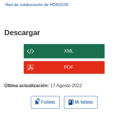
una
en
abrirá
(se
Red de colaboración de HORIZON
nueva
una
en
abrirá
ventana)
nueva
una
en
ventana)
nueva
una
ventana)
nueva
Descargar
Descargar
ventana)
el
contenido
XML
de
la
PDF
página
Última actualización:
17 Agosto 2022
Folleto
Mi folleto