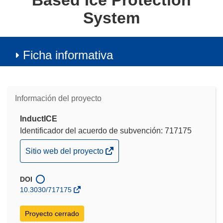
Based Ice Protection
System
Ficha informativa
Información del proyecto
InductICE
Identificador del acuerdo de subvención: 717175
(se
Sitio web del proyecto
abrirá
en
DOI
una
10.3030/717175
nueva
ventana)
Proyecto cerrado