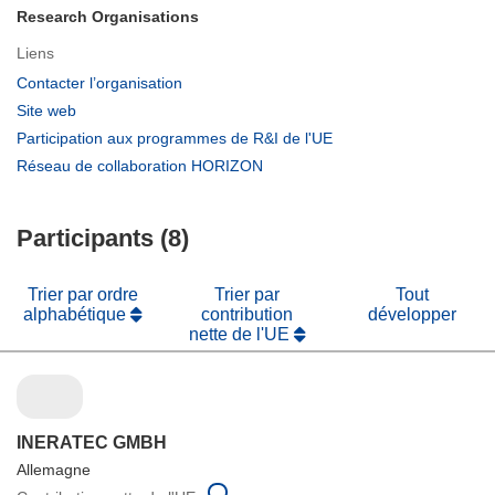
Research Organisations
Liens
(s’ouvre
Contacter l’organisation
dans
(s’ouvre
Site web
une
dans
(s’ouvre
Participation aux programmes de R&I de l'UE
nouvelle
une
dans
(s’ouvre
Réseau de collaboration HORIZON
fenêtre)
nouvelle
une
dans
fenêtre)
nouvelle
une
fenêtre)
Participants (8)
nouvelle
fenêtre)
Trier par ordre
Trier par
Tout
alphabétique
contribution
développer
nette de l'UE
INERATEC GMBH
Allemagne