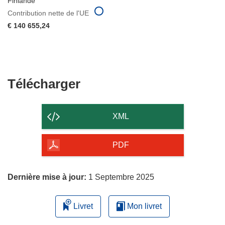
Finlande
Contribution nette de l'UE
€ 140 655,24
Télécharger
Télécharger
le
contenu
XML
de
la
PDF
page
Dernière mise à jour:
1 Septembre 2025
Livret
Mon livret