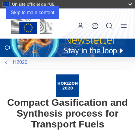
Un site officiel de l’UE
Skip to main content
Menu
(s’ouvre
dans
CORDIS
une
nouvelle
H2020
fenêtre)
Compact Gasification and
Synthesis process for
Transport Fuels