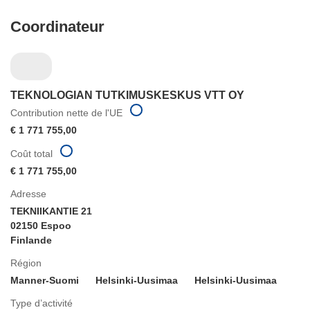
Coordinateur
TEKNOLOGIAN TUTKIMUSKESKUS VTT OY
Contribution nette de l'UE
€ 1 771 755,00
Coût total
€ 1 771 755,00
Adresse
TEKNIIKANTIE 21
02150 Espoo
Finlande
Région
Manner-Suomi
Helsinki-Uusimaa
Helsinki-Uusimaa
Type d’activité