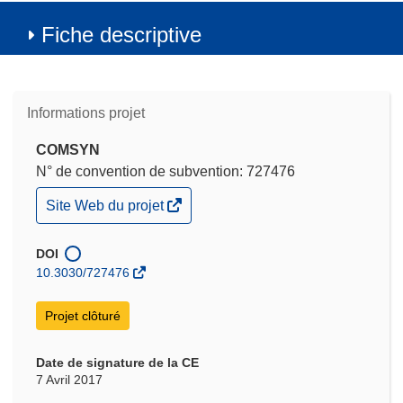
Fiche descriptive
Informations projet
COMSYN
N° de convention de subvention: 727476
(s’ouvre
Site Web du projet
dans
une
nouvelle
DOI
fenêtre)
10.3030/727476
Projet clôturé
Date de signature de la CE
7 Avril 2017