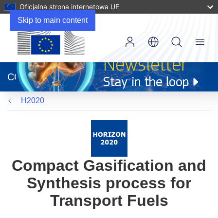
Oficjalna strona internetowa UE
Skip to main content
Menu
(odnośnik
otworzy
CORDIS
się
w
H2020
nowym
oknie)
Compact Gasification and
Synthesis process for
Transport Fuels