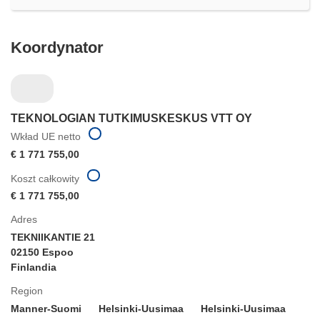
oknie)
Koordynator
TEKNOLOGIAN TUTKIMUSKESKUS VTT OY
Wkład UE netto
€ 1 771 755,00
Koszt całkowity
€ 1 771 755,00
Adres
TEKNIIKANTIE 21
02150 Espoo
Finlandia
Region
Manner-Suomi
Helsinki-Uusimaa
Helsinki-Uusimaa