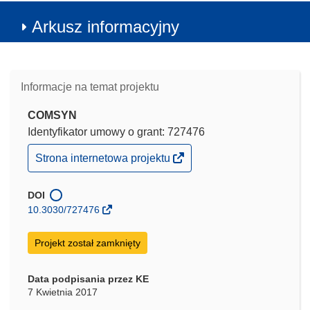
Arkusz informacyjny
Informacje na temat projektu
COMSYN
Identyfikator umowy o grant: 727476
(odnośnik
Strona internetowa projektu
otworzy
się
w
DOI
nowym
10.3030/727476
oknie)
Projekt został zamknięty
Data podpisania przez KE
7 Kwietnia 2017