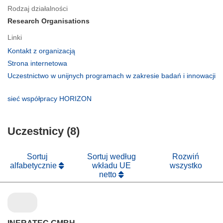
Rodzaj działalności
Research Organisations
Linki
(odnośnik
Kontakt z organizacją
otworzy
(odnośnik
Strona internetowa
się
otworzy
Uczestnictwo w unijnych programach w zakresie badań i innowacji
w
się
(odnośnik
nowym
w
otworzy
(odnośnik
sieć współpracy HORIZON
oknie)
nowym
się
otworzy
oknie)
w
się
nowym
Uczestnicy (8)
w
oknie)
nowym
oknie)
Sortuj
Sortuj według
Rozwiń
alfabetycznie
wkładu UE
wszystko
netto