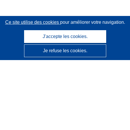
Ce site utilise des cookies
pour améliorer votre navigation.
J'accepte les cookies.
Je refuse les cookies.
CORDIS - Résultats de la recherche de l’UE
Ce site web est géré par l'
Office des publications de
l’Union européenne
Accessibilité
Classification semi-automatique des projets - Avis sur
l’explicabilité