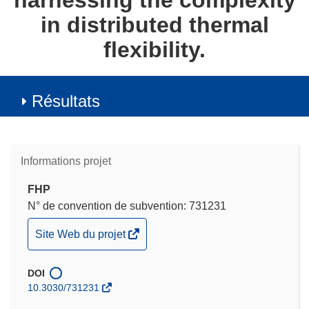
harnessing the complexity
in distributed thermal
flexibility.
Résultats
Informations projet
FHP
N° de convention de subvention: 731231
(s’ouvre
Site Web du projet
dans
une
DOI
nouvelle
10.3030/731231
fenêtre)