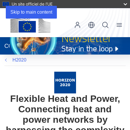
Un site officiel de l’UE
Skip to main content
Menu
(s’ouvre
dans
CORDIS
une
nouvelle
H2020
fenêtre)
Flexible Heat and Power,
Connecting heat and
power networks by