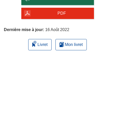
de
la
PDF
page
Dernière mise à jour:
16 Août 2022
Livret
Mon livret