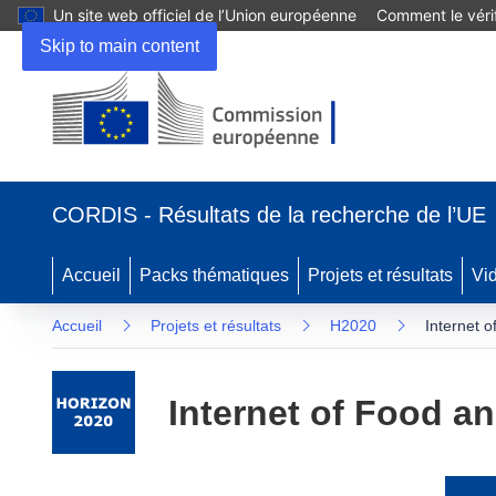
Un site web officiel de l’Union européenne
Comment le vérif
Skip to main content
(s’ouvre
dans
CORDIS - Résultats de la recherche de l’UE
une
nouvelle
fenêtre)
Accueil
Packs thématiques
Projets et résultats
Vi
Accueil
Projets et résultats
H2020
Internet 
Internet of Food a