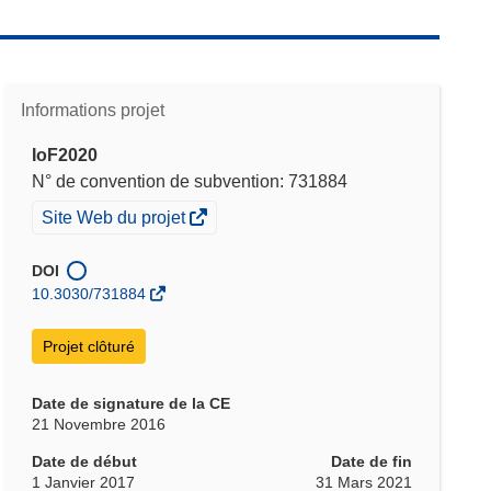
Informations projet
IoF2020
N° de convention de subvention: 731884
(s’ouvre
Site Web du projet
dans
une
DOI
nouvelle
10.3030/731884
fenêtre)
Projet clôturé
Date de signature de la CE
21 Novembre 2016
Date de début
Date de fin
1 Janvier 2017
31 Mars 2021