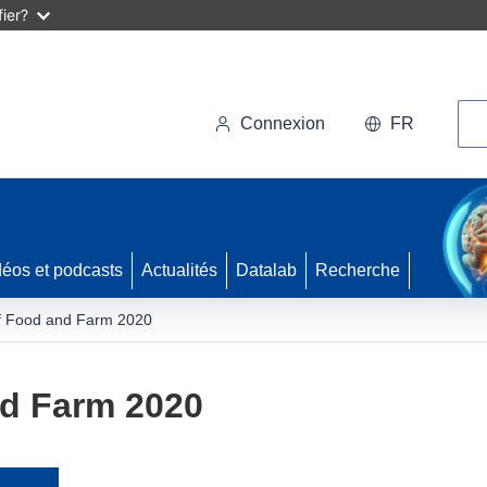
ier?
Rec
Connexion
FR
déos et podcasts
Actualités
Datalab
Recherche
of Food and Farm 2020
nd Farm 2020