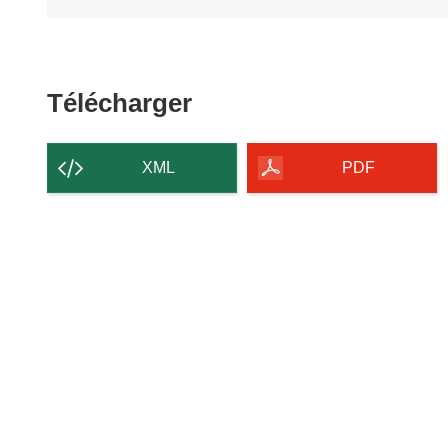
Télécharger
Télécharger
le
contenu
XML
PDF
de
la
page