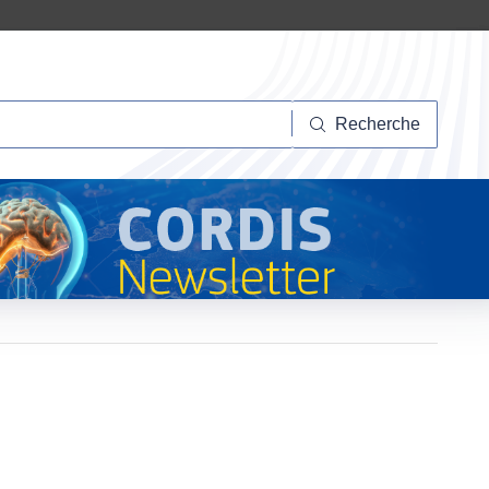
herche
Recherche