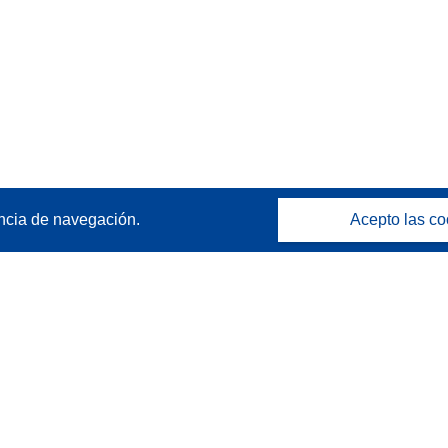
ncia de navegación.
Acepto las co
Póngase en contacto
Contacto con Help Desk
Preguntas más frecuentes
(y sus respuestas)