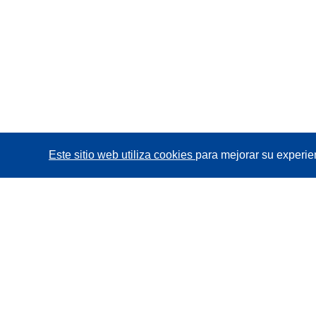
Este sitio web utiliza cookies
para mejorar su experie
CORDIS - Resultados de investigaciones de la UE
La
Oficina de Publicaciones de la Unión Europea
gestiona este sitio web.