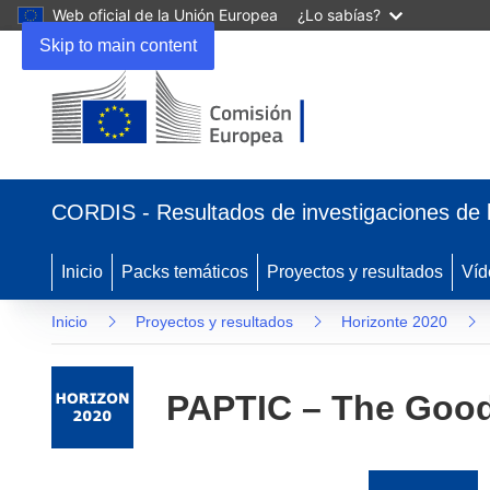
Web oficial de la Unión Europea
¿Lo sabías?
Skip to main content
(se
abrirá
CORDIS - Resultados de investigaciones de 
en
una
nueva
Inicio
Packs temáticos
Proyectos y resultados
Víd
ventana)
Inicio
Proyectos y resultados
Horizonte 2020
PAPTIC – The Good