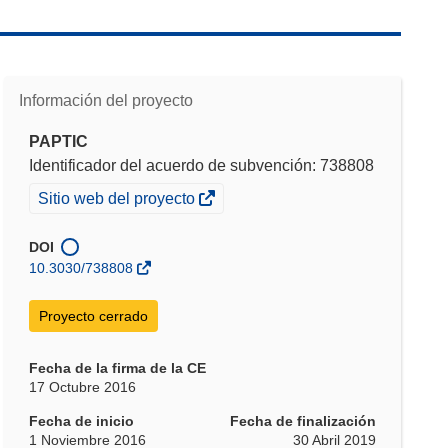
Información del proyecto
PAPTIC
Identificador del acuerdo de subvención: 738808
(se
Sitio web del proyecto
abrirá
en
DOI
una
10.3030/738808
nueva
ventana)
Proyecto cerrado
Fecha de la firma de la CE
17 Octubre 2016
Fecha de inicio
Fecha de finalización
1 Noviembre 2016
30 Abril 2019