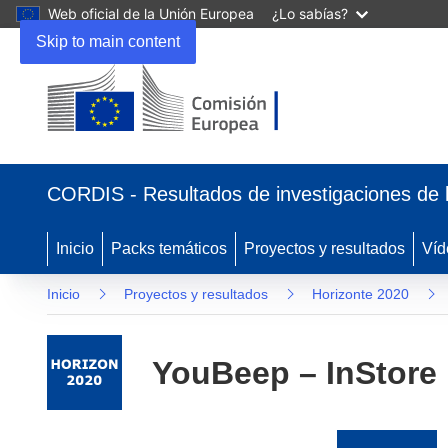
Web oficial de la Unión Europea
¿Lo sabías?
Skip to main content
(se
abrirá
CORDIS - Resultados de investigaciones de 
en
una
nueva
Inicio
Packs temáticos
Proyectos y resultados
Víd
ventana)
Inicio
Proyectos y resultados
Horizonte 2020
YouBeep – InStore 