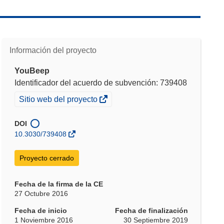
Información del proyecto
YouBeep
Identificador del acuerdo de subvención: 739408
(se
Sitio web del proyecto
abrirá
en
DOI
una
10.3030/739408
nueva
ventana)
Proyecto cerrado
Fecha de la firma de la CE
27 Octubre 2016
Fecha de inicio
Fecha de finalización
1 Noviembre 2016
30 Septiembre 2019