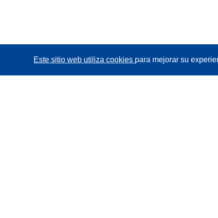
Este sitio web utiliza cookies
para mejorar su experie
CORDIS - Resultados de investigaciones de la UE
La
Oficina de Publicaciones de la Unión Europea
gestiona este sitio web.
Accesibilidad
Clasificación semiautomática de proyectos -
Declaración de explicabilidad