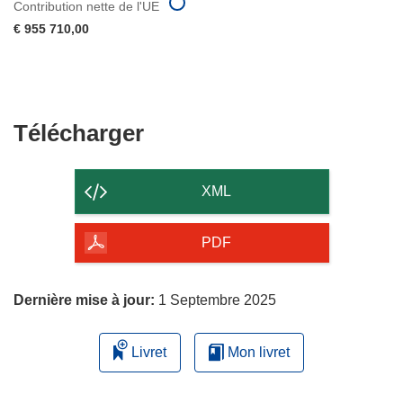
Contribution nette de l'UE
€ 955 710,00
Télécharger
Télécharger
le
contenu
XML
de
la
PDF
page
Dernière mise à jour:
1 Septembre 2025
Livret
Mon livret