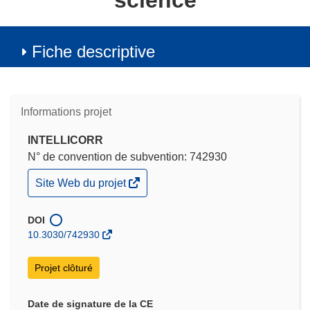
science
Fiche descriptive
Informations projet
INTELLICORR
N° de convention de subvention: 742930
(s’ouvre
Site Web du projet
dans
une
nouvelle
DOI
fenêtre)
10.3030/742930
Projet clôturé
Date de signature de la CE