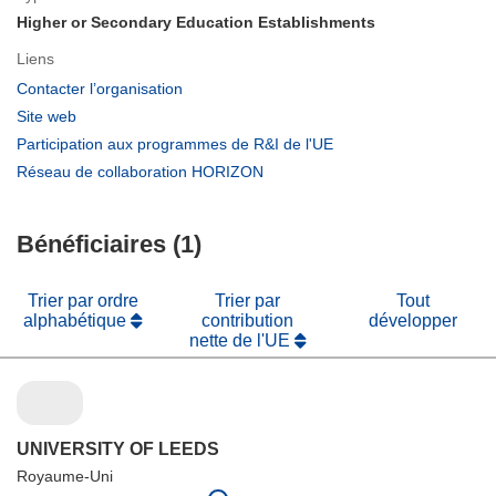
Higher or Secondary Education Establishments
Liens
(s’ouvre
Contacter l’organisation
dans
(s’ouvre
Site web
une
dans
(s’ouvre
Participation aux programmes de R&I de l'UE
nouvelle
une
dans
(s’ouvre
Réseau de collaboration HORIZON
fenêtre)
nouvelle
une
dans
fenêtre)
nouvelle
une
fenêtre)
Bénéficiaires (1)
nouvelle
fenêtre)
Trier par ordre
Trier par
Tout
alphabétique
contribution
développer
nette de l'UE
UNIVERSITY OF LEEDS
Royaume-Uni