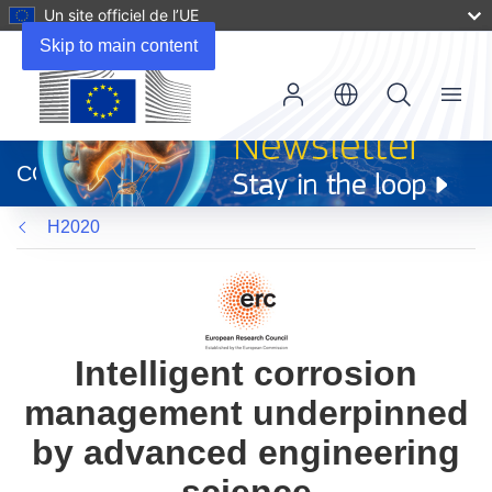
Un site officiel de l’UE
Skip to main content
Menu
(s’ouvre
dans
CORDIS
une
nouvelle
H2020
fenêtre)
Intelligent corrosion
management underpinned
by advanced engineering