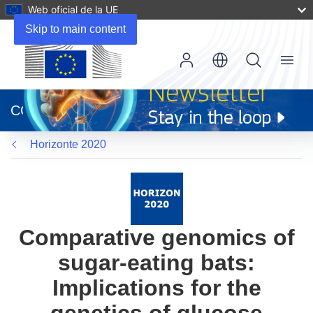
Web oficial de la UE
Skip to main content
Menu
(se
abrirá
CORDIS
en
una
Horizonte 2020
nueva
ventana)
Comparative genomics of
sugar-eating bats:
Implications for the