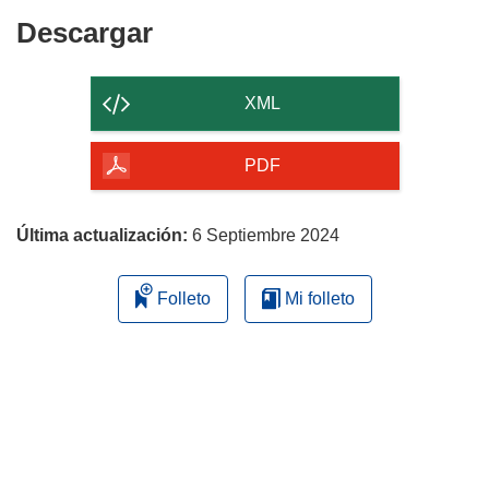
ventana)
nueva
Descargar
Descargar
ventana)
el
contenido
XML
de
la
PDF
página
Última actualización:
6 Septiembre 2024
Folleto
Mi folleto