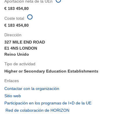
Aportación neta de la UEn
€ 183 454,80
Coste total
€ 183 454,80
Dirección
327 MILE END ROAD
E1 4NS LONDON
Reino Unido
Tipo de actividad
Higher or Secondary Education Establishments
Enlaces
(se
Contactar con la organización
abrirá
(se
Sitio web
en
abrirá
(se
Participación en los programas de I+D de la UE
una
en
abrirá
(se
Red de colaboración de HORIZON
nueva
una
en
abrirá
ventana)
nueva
una
en
ventana)
nueva
una