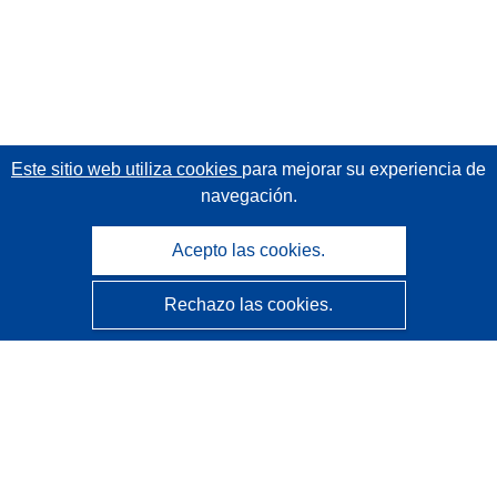
Este sitio web utiliza cookies
para mejorar su experiencia de
navegación.
Acepto las cookies.
Rechazo las cookies.
CORDIS - Resultados de investigaciones de la UE
La
Oficina de Publicaciones de la Unión Europea
gestiona este sitio web.
Accesibilidad