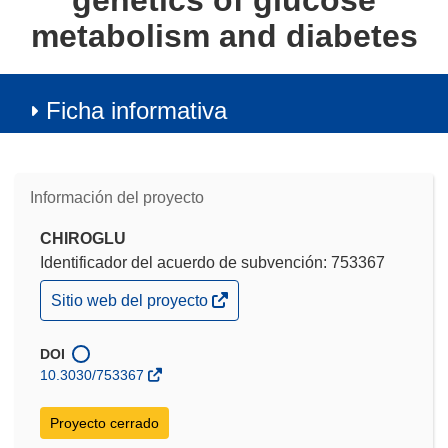
genetics of glucose
metabolism and diabetes
Ficha informativa
Información del proyecto
CHIROGLU
Identificador del acuerdo de subvención: 753367
(se
Sitio web del proyecto
abrirá
en
una
DOI
nueva
10.3030/753367
ventana)
Proyecto cerrado