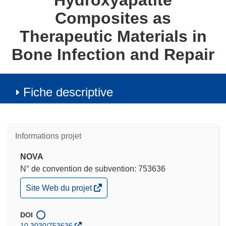
Hydroxyapatite
Composites as
Therapeutic Materials in
Bone Infection and Repair
Fiche descriptive
Informations projet
NOVA
N° de convention de subvention: 753636
(s’ouvre
Site Web du projet
dans
une
nouvelle
DOI
fenêtre)
10.3030/753636