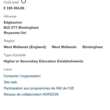
Coût total
€ 195 454,80
Adresse
Edgbaston
B15 2TT Birmingham
Royaume-Uni
Région
West Midlands (England)
West Midlands
Birmingham
Type d’activité
Higher or Secondary Education Establishments
Liens
(s’ouvre
Contacter l’organisation
dans
(s’ouvre
Site web
une
dans
(s’ouvre
Participation aux programmes de R&I de l'UE
nouvelle
une
dans
(s’ouvre
Réseau de collaboration HORIZON
fenêtre)
nouvelle
une
dans
fenêtre)
nouvelle
une
fenêtre)
nouvelle