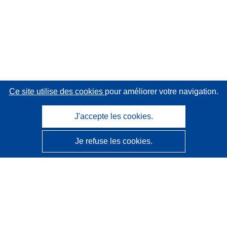
Ce site utilise des cookies
pour améliorer votre navigation.
J'accepte les cookies.
Je refuse les cookies.
CORDIS - Résultats de la recherche de l’UE
Ce site web est géré par l'
Office des publications de
l’Union européenne
Accessibilité