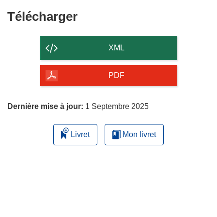
fenêtre)
Télécharger
Télécharger
le
contenu
XML
de
la
PDF
page
Dernière mise à jour:
1 Septembre 2025
Livret
Mon livret