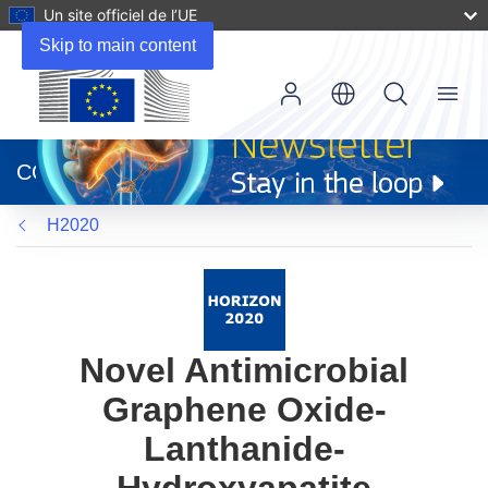
Un site officiel de l’UE
Skip to main content
Menu
(s’ouvre
dans
CORDIS
une
nouvelle
H2020
fenêtre)
Novel Antimicrobial
Graphene Oxide-
Lanthanide-