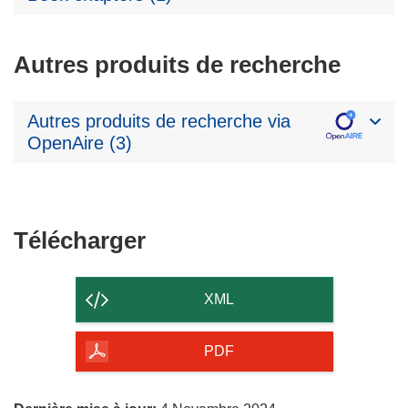
Autres produits de recherche
Autres produits de recherche via
OpenAire (3)
Télécharger
Télécharger
le
contenu
XML
de
la
PDF
page