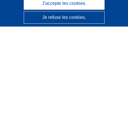
J'accepte les cookies.
Je refuse les cookies.
CORDIS - Résultats de la recherche de l’UE
Ce site web est géré par l'
Office des publications de
l’Union européenne
Accessibilité
Classification semi-automatique des projets - Avis sur
l’explicabilité
Contactez nous
Contacter notre Help Desk
Foire aux questions
(et leurs réponses)