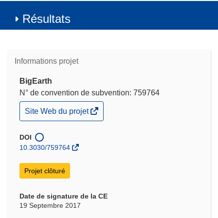
Résultats
Informations projet
BigEarth
N° de convention de subvention: 759764
(s’ouvre
Site Web du projet
dans
une
nouvelle
DOI
fenêtre)
10.3030/759764
Projet clôturé
Date de signature de la CE
19 Septembre 2017