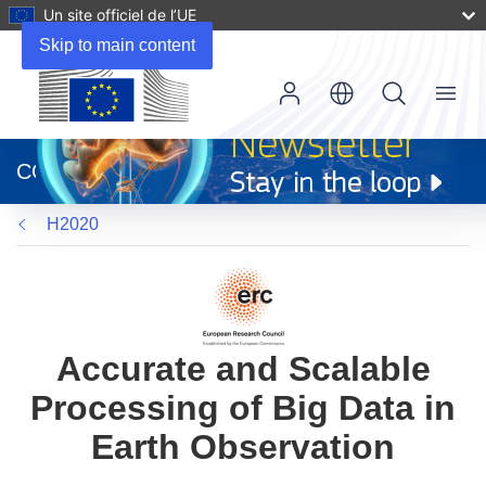
Un site officiel de l’UE
Skip to main content
Menu
(s’ouvre
dans
CORDIS
une
nouvelle
H2020
fenêtre)
Accurate and Scalable
Processing of Big Data in
Earth Observation