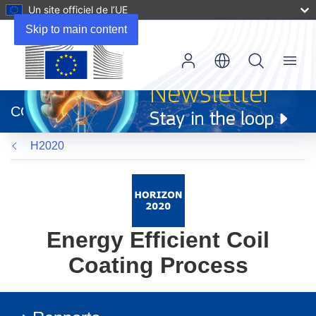
Un site officiel de l’UE
Skip to main content
Menu
(s’ouvre
dans
CORDIS
une
nouvelle
H2020
fenêtre)
Energy Efficient Coil
Coating Process