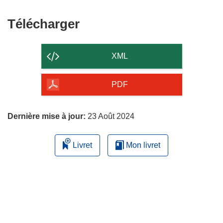
Télécharger
Télécharger
le
contenu
XML
de
la
PDF
page
Dernière mise à jour:
23 Août 2024
Livret
Mon livret