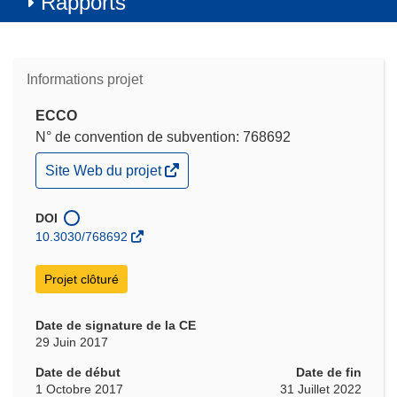
Rapports
Informations projet
ECCO
N° de convention de subvention: 768692
(s’ouvre
Site Web du projet
dans
une
nouvelle
DOI
fenêtre)
10.3030/768692
Projet clôturé
Date de signature de la CE
29 Juin 2017
Date de début
Date de fin
1 Octobre 2017
31 Juillet 2022