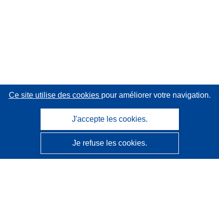
Ce site utilise des cookies
pour améliorer votre navigation.
J'accepte les cookies.
Je refuse les cookies.
CORDIS - Résultats de la recherche de l’UE
Ce site web est géré par l'
Office des publications de
l’Union européenne