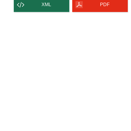
contenu
XML
PDF
de
la
page