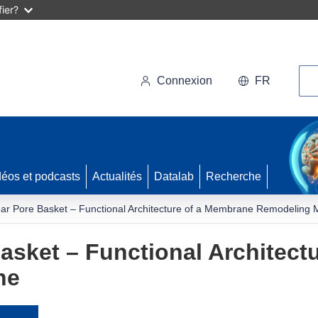
ier?
Rec
Connexion
FR
déos et podcasts
Actualités
Datalab
Recherche
ar Pore Basket – Functional Architecture of a Membrane Remodeling 
asket – Functional Architect
ne