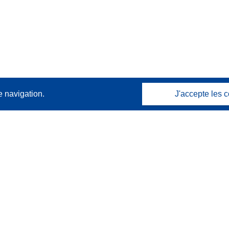
e navigation.
J'accepte les c
Contactez nous
Contacter notre Help Desk
Foire aux questions
(et leurs réponses)
Suivez-nous