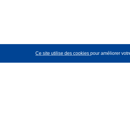
Ce site utilise des cookies
pour améliorer votr
CORDIS - Résultats de la recherche de l’UE
Ce site web est géré par l'
Office des publications de
l’Union européenne
Accessibilité