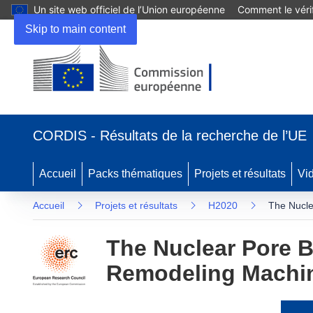
Un site web officiel de l’Union européenne
Comment le vérif
Skip to main content
(s’ouvre
dans
CORDIS - Résultats de la recherche de l’UE
une
nouvelle
fenêtre)
Accueil
Packs thématiques
Projets et résultats
Vi
Accueil
Projets et résultats
H2020
The Nucle
The Nuclear Pore B
Remodeling Machi