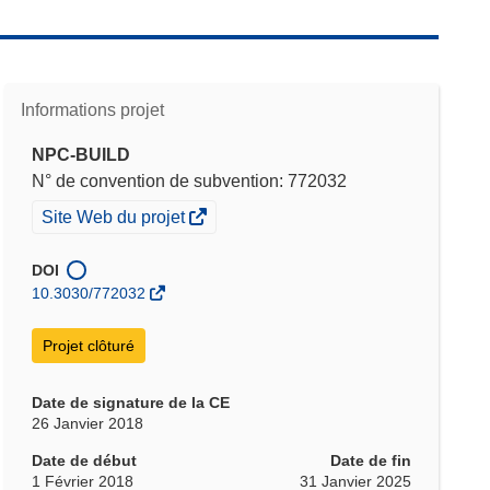
Informations projet
NPC-BUILD
N° de convention de subvention: 772032
(s’ouvre
Site Web du projet
dans
une
DOI
nouvelle
10.3030/772032
fenêtre)
Projet clôturé
Date de signature de la CE
26 Janvier 2018
Date de début
Date de fin
1 Février 2018
31 Janvier 2025