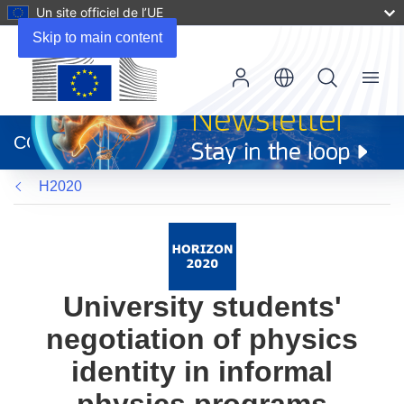
Un site officiel de l’UE
Skip to main content
Menu
(s’ouvre
dans
CORDIS
une
nouvelle
H2020
fenêtre)
University students'
negotiation of physics
identity in informal