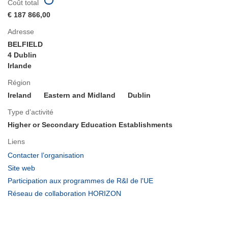
Coût total
€ 187 866,00
Adresse
BELFIELD
4 Dublin
Irlande
Région
Ireland
Eastern and Midland
Dublin
Type d’activité
Higher or Secondary Education Establishments
Liens
(s’ouvre
Contacter l’organisation
dans
(s’ouvre
Site web
une
dans
(s’ouvre
Participation aux programmes de R&I de l'UE
nouvelle
une
dans
(s’ouvre
Réseau de collaboration HORIZON
fenêtre)
nouvelle
une
dans
fenêtre)
nouvelle
une
fenêtre)
nouvelle