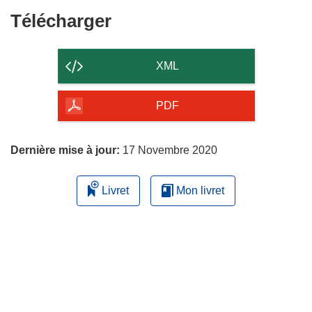
fenêtre)
Télécharger
Télécharger
le
contenu
XML
de
la
PDF
page
Dernière mise à jour:
17 Novembre 2020
Livret
Mon livret