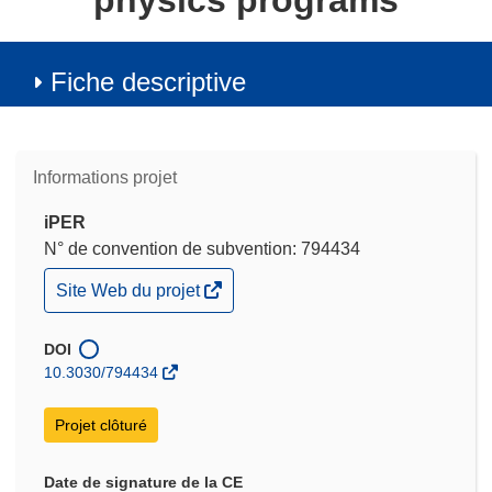
physics programs
Fiche descriptive
Informations projet
iPER
N° de convention de subvention: 794434
(s’ouvre
Site Web du projet
dans
une
nouvelle
DOI
fenêtre)
10.3030/794434
Projet clôturé
Date de signature de la CE