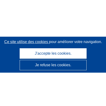
Ce site utilise des cookies
pour améliorer votre navigation.
J'accepte les cookies.
Je refuse les cookies.
CORDIS - Résultats de la recherche de l’UE
Ce site web est géré par l'
Office des publications de
l’Union européenne
Accessibilité