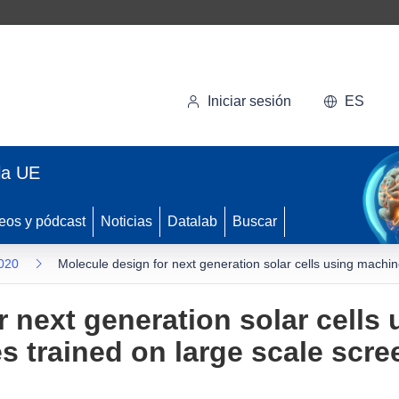
Iniciar sesión
ES
la UE
eos y pódcast
Noticias
Datalab
Buscar
2020
Molecule design for next generation solar cells using machi
r next generation solar cells
s trained on large scale scr