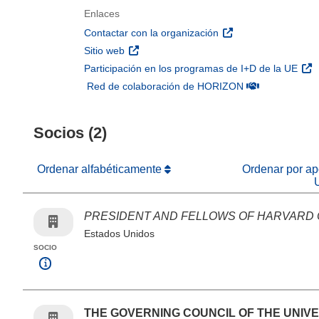
Enlaces
(se abrirá en una nu
Contactar con la organización
(se abrirá en una nueva ventana)
Sitio web
(se 
Participación en los programas de I+D de la UE
(se abrirá en u
Red de colaboración de HORIZON
Socios (2)
Ordenar alfabéticamente
Ordenar por apo
PRESIDENT AND FELLOWS OF HARVARD
Estados Unidos
SOCIO
THE GOVERNING COUNCIL OF THE UNIVE