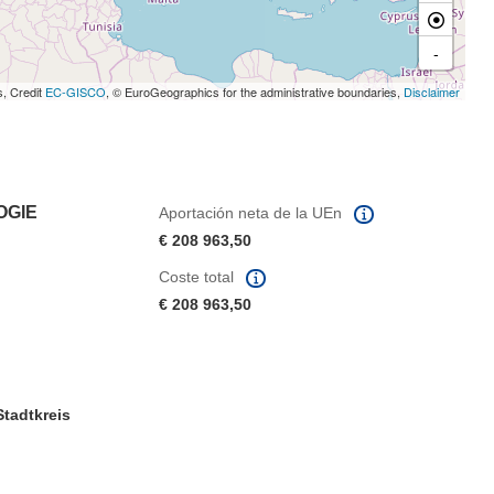
-
s, Credit
EC-GISCO
, © EuroGeographics for the administrative boundaries,
Disclaimer
OGIE
Aportación neta de la UEn
€ 208 963,50
Coste total
€ 208 963,50
Stadtkreis