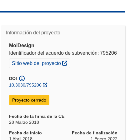
Información del proyecto
MolDesign
Identificador del acuerdo de subvención: 795206
(se abrirá en una nueva ventana)
Sitio web del proyecto
DOI
10.3030/795206
Proyecto cerrado
Fecha de la firma de la CE
28 Marzo 2018
Fecha de inicio
Fecha de finalización
1 Abril 2018
1 Enero 2022