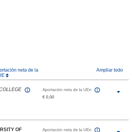
eva ventana)
abrirá en una nueva ventana)
na nueva ventana)
rtación neta de la
Ampliar todo
UE
 COLLEGE
Aportación neta de la UEn
€ 0,00
RSITY OF
Aportación neta de la UEn