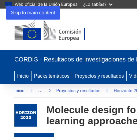
Web oficial de la Unión Europea
¿Lo sabías?
Skip to main content
(se abrirá en una nueva ventana)
CORDIS - Resultados de investigaciones de 
Inicio
Packs temáticos
Proyectos y resultados
Víd
…
Inicio
Proyectos y resultados
Horizonte 
Molecule design fo
learning approache