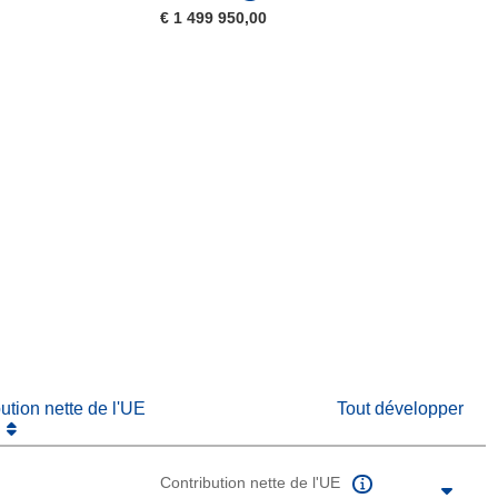
€ 1 499 950,00
fenêtre)
re dans une nouvelle fenêtre)
e nouvelle fenêtre)
bution nette de l'UE
Tout développer
Contribution nette de l'UE