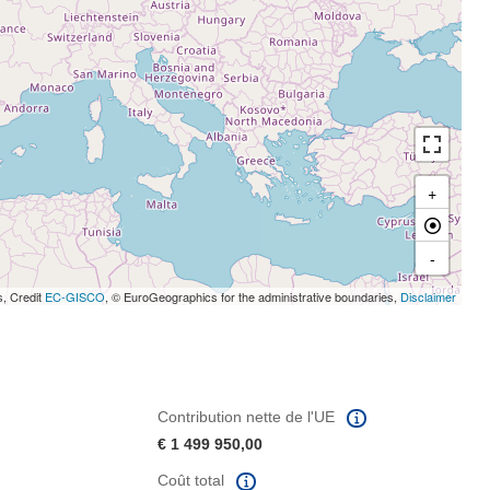
+
-
s, Credit
EC-GISCO
, © EuroGeographics for the administrative boundaries,
Disclaimer
Contribution nette de l'UE
€ 1 499 950,00
Coût total