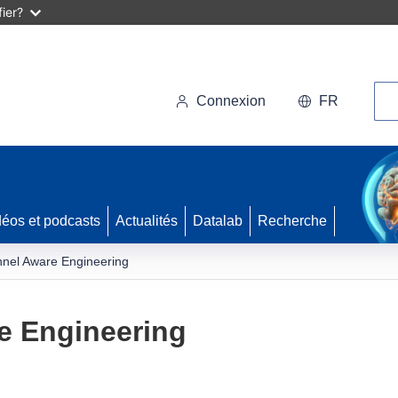
ier?
Rec
Connexion
FR
déos et podcasts
Actualités
Datalab
Recherche
nel Aware Engineering
e Engineering