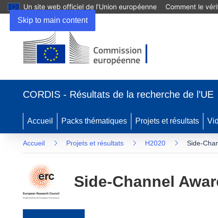
Un site web officiel de l’Union européenne
Comment le vérif
Skip to main content
(s’ouvre dans une nouvelle fenêtre)
CORDIS - Résultats de la recherche de l’UE
Accueil
Packs thématiques
Projets et résultats
Vi
Accueil
Projets et résultats
H2020
Side-Chan
Side-Channel Awar